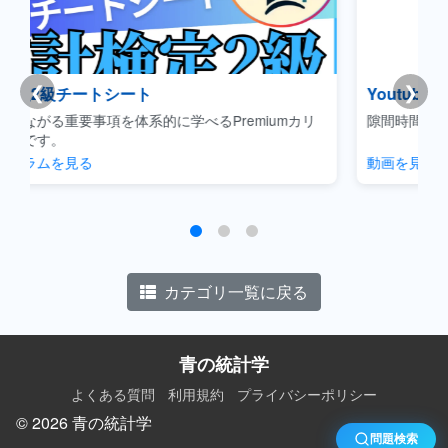
❮
❯
Youtube|聞き流しデータサイエンス
カリ
隙間時間に概念をサクッと理解できるコンテンツです。
動画を見る
カテゴリ一覧に戻る
青の統計学
よくある質問
利用規約
プライバシーポリシー
© 2026 青の統計学
問題検索