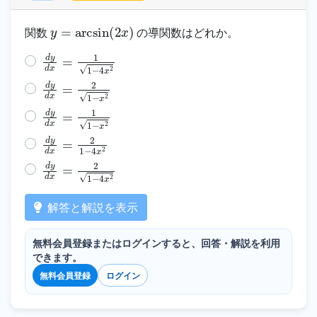
y
=
arcsin
(
2
x
)
関数
の導関数はどれか。
d
y
d
x
=
1
1
−
4
x
2
d
y
d
x
=
2
1
−
x
2
d
y
d
x
=
1
1
−
x
2
d
y
d
x
=
2
1
−
4
x
2
d
y
d
x
=
2
1
−
4
x
2
解答と解説を表示
無料会員登録またはログインすると、回答・解説を利用
できます。
無料会員登録
ログイン