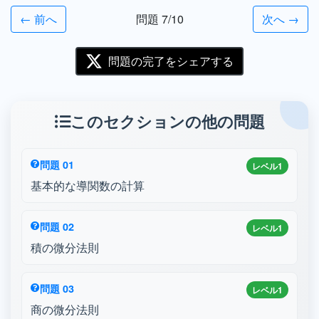
← 前へ
問題 7/10
次へ →
問題の完了をシェアする
このセクションの他の問題
問題 01
レベル1
基本的な導関数の計算
問題 02
レベル1
積の微分法則
問題 03
レベル1
商の微分法則