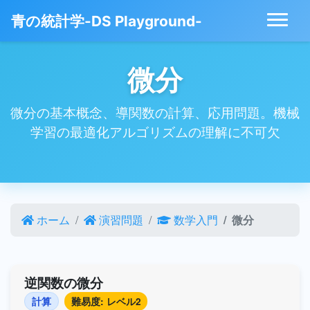
青の統計学-DS Playground-
微分
微分の基本概念、導関数の計算、応用問題。機械
学習の最適化アルゴリズムの理解に不可欠
ホーム
演習問題
数学入門
微分
逆関数の微分
計算
難易度: レベル2