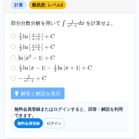
計算
難易度: レベル2
∫
1
x
2
−
1
d
x
部分分数分解を用いて
を計算せよ。
1
2
ln
|
x
−
1
x
+
1
|
+
C
1
2
ln
|
x
+
1
x
−
1
|
+
C
ln
|
x
2
−
1
|
+
C
1
2
ln
|
x
−
1
|
−
1
2
ln
|
x
+
1
|
+
C
−
1
x
2
−
1
+
C
解答と解説を表示
無料会員登録またはログインすると、回答・解説を利用
できます。
無料会員登録
ログイン