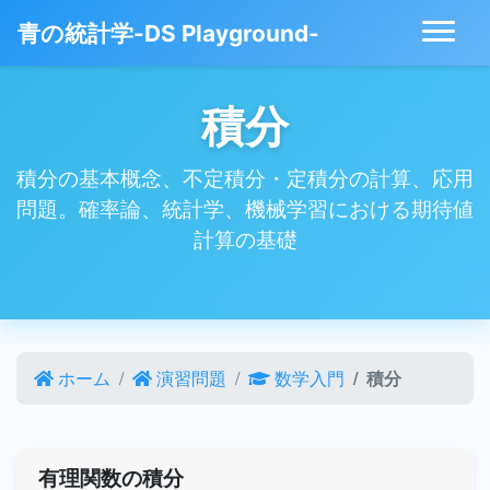
青の統計学-DS Playground-
積分
積分の基本概念、不定積分・定積分の計算、応用
問題。確率論、統計学、機械学習における期待値
計算の基礎
ホーム
演習問題
数学入門
積分
有理関数の積分