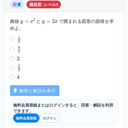
計算
難易度: レベル3
y
=
x
2
y
=
2
x
曲線
と
で囲まれる図形の面積を求
めよ。
4
3
8
3
2
2
3
4
解答と解説を表示
無料会員登録またはログインすると、回答・解説を利用
できます。
無料会員登録
ログイン