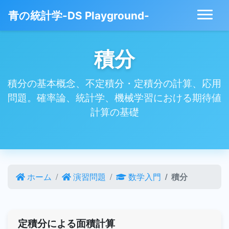
青の統計学-DS Playground-
積分
積分の基本概念、不定積分・定積分の計算、応用
問題。確率論、統計学、機械学習における期待値
計算の基礎
ホーム
演習問題
数学入門
積分
定積分による面積計算