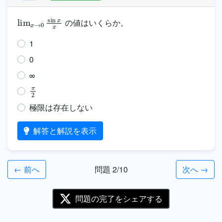
lim
x
→
0
sin
x
x
の値はいくらか。
1
0
∞
π
2
極限は存在しない
解答と解説を表示
← 前へ
問題 2/10
次へ →
問題の完了をシェアする