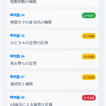
指数関数の極限
問題 04
レベル1
無限大での多項式の極限
問題 05
レベル2
ロピタルの定理の応用
問題 06
レベル2
挟み撃ちの定理
問題 07
レベル2
連続性と極限
問題 08
レベル3
εδ論法による厳密な定義