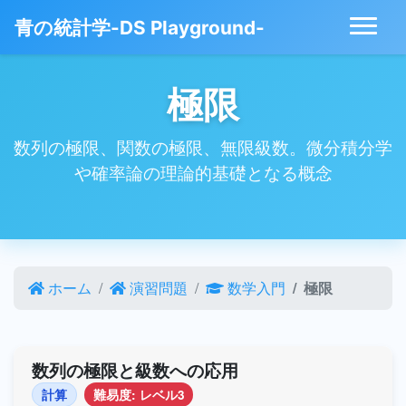
青の統計学-DS Playground-
極限
数列の極限、関数の極限、無限級数。微分積分学
や確率論の理論的基礎となる概念
ホーム
演習問題
数学入門
極限
数列の極限と級数への応用
計算
難易度: レベル3