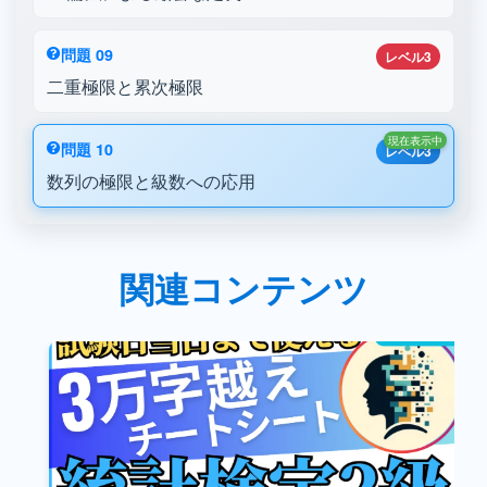
問題 09
レベル3
二重極限と累次極限
現在表示中
問題 10
レベル3
数列の極限と級数への応用
関連コンテンツ