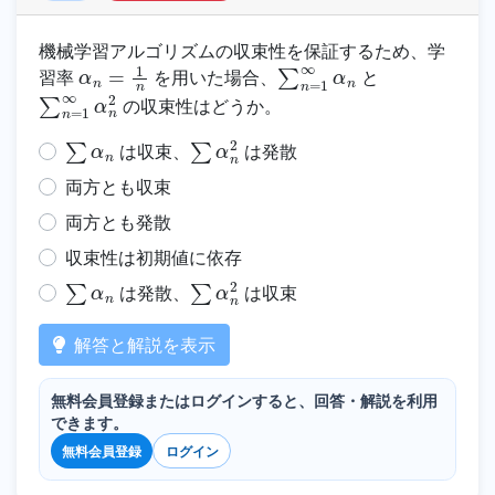
機械学習アルゴリズムの収束性を保証するため、学
α
n
=
1
n
∑
n
=
1
∞
α
n
習率
を用いた場合、
と
∑
n
=
1
∞
α
n
2
の収束性はどうか。
∑
α
n
∑
α
n
2
は収束、
は発散
両方とも収束
両方とも発散
収束性は初期値に依存
∑
α
n
∑
α
n
2
は発散、
は収束
解答と解説を表示
無料会員登録またはログインすると、回答・解説を利用
できます。
無料会員登録
ログイン