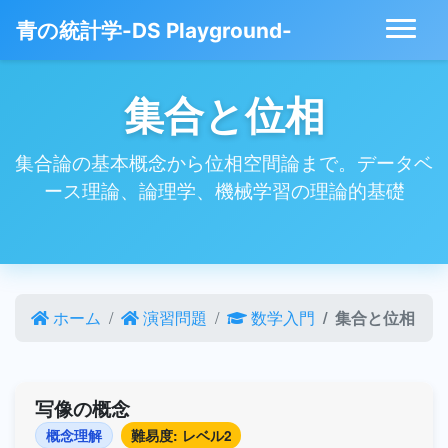
青の統計学-DS Playground-
集合と位相
集合論の基本概念から位相空間論まで。データベ
ース理論、論理学、機械学習の理論的基礎
ホーム
演習問題
数学入門
集合と位相
写像の概念
概念理解
難易度: レベル2