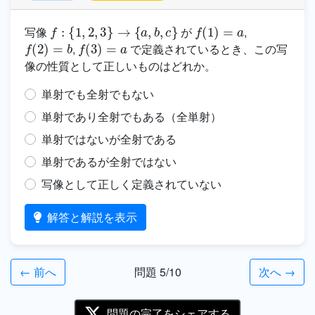
f
:
{
1
,
2
,
3
}
→
{
a
,
b
,
c
}
f
(
1
)
=
a
写像
が
,
f
(
2
)
=
b
f
(
3
)
=
a
,
で定義されているとき、この写
像の性質として正しいものはどれか。
単射でも全射でもない
単射であり全射でもある（全単射）
単射ではないが全射である
単射であるが全射ではない
写像として正しく定義されていない
解答と解説を表示
← 前へ
問題 5/10
次へ →
問題の完了をシェアする