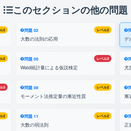
このセクションの他の問題
ル2
問題 02
レベル2
問
大数の法則の応用
デ
ル2
問題 05
レベル3
問
Wald統計量による仮説検定
尤
ル3
問題 08
レベル2
問
モーメント法推定量の漸近性質
漸
ル2
問題 11
レベル2
問
大数の弱法則
正