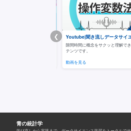
❮
チートシート
Youtube|聞き流しデータサイエ
重要事項を体系的に学べる
隙間時間に概念をサクッと理解でき
キュラムです。
テンツです。
見る
動画を見る
青の統計学
学び直しから実践まで、データサイエンス学習をトータルでサ