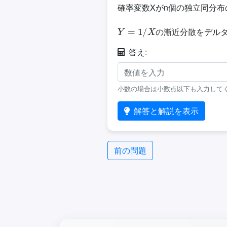
確率変数Xがn個の独立同分布
Y
=
1
/
X
の漸近分散をデル
答え:
小数の場合は小数点以下も入力して
解答と解説を表示
前の問題