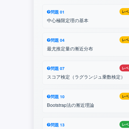
問題 01
レベ
中心極限定理の基本
問題 04
レベ
最尤推定量の漸近分布
問題 07
レベ
スコア検定（ラグランジュ乗数検定）
問題 10
レベ
Bootstrap法の漸近理論
問題 13
レベ