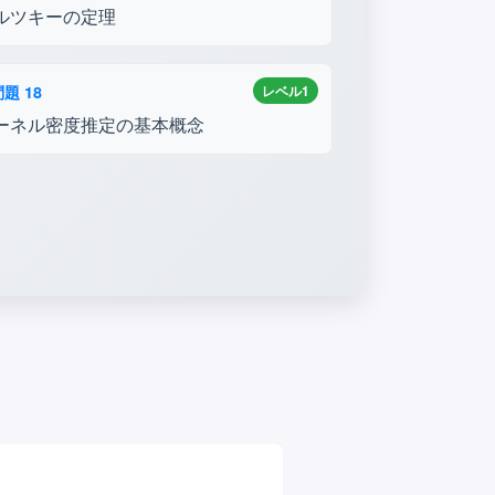
ルツキーの定理
題 18
レベル1
ーネル密度推定の基本概念