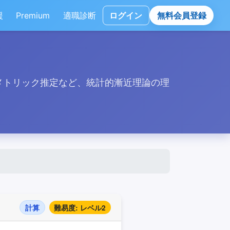
援
Premium
適職診断
ログイン
無料会員登録
メトリック推定など、統計的漸近理論の理
計算
難易度: レベル2