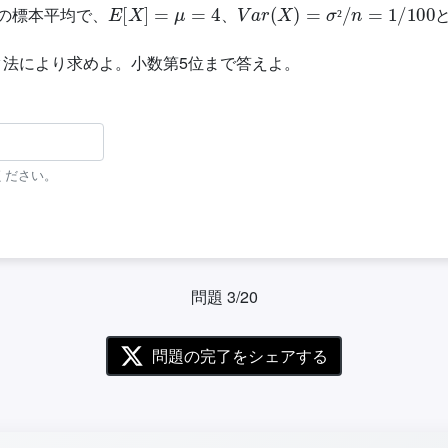
の標本平均で、
、
²
タ法により求めよ。小数第5位まで答えよ。
ください。
問題 3/20
問題の完了をシェアする