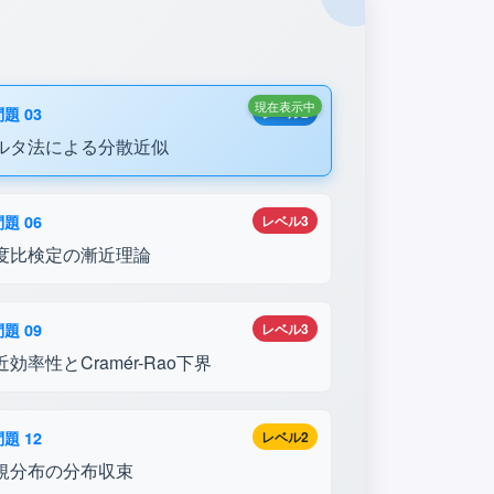
現在表示中
題 03
レベル2
ルタ法による分散近似
題 06
レベル3
度比検定の漸近理論
題 09
レベル3
近効率性とCramér-Rao下界
題 12
レベル2
規分布の分布収束