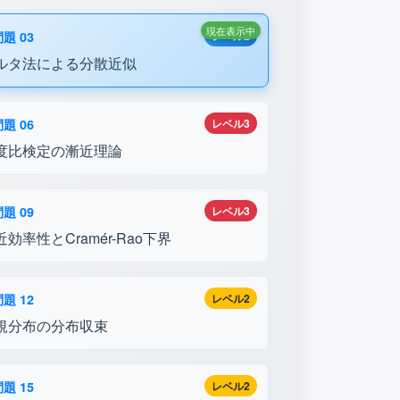
現在表示中
題 03
レベル2
ルタ法による分散近似
題 06
レベル3
度比検定の漸近理論
題 09
レベル3
近効率性とCramér-Rao下界
題 12
レベル2
規分布の分布収束
題 15
レベル2