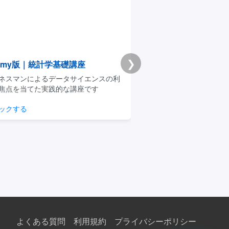
❯
emy版｜統計学基礎講座
Premium学習分析ダ
スマンによるデータサイエンスの利
模試・演習ログから弱点と
点を当てた実践的な講座です
整理できるPremium機能
クする
学習分析を見る
よくある質問
利用規約
プライバシーポリシー