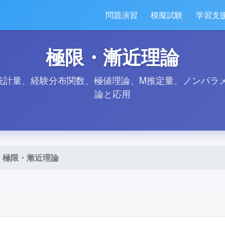
問題演習
模擬試験
学習支
極限・漸近理論
統計量、経験分布関数、極値理論、M推定量、ノンパラ
論と応用
極限・漸近理論
E
[
X
]
=
μ
=
4
、
V
a
r
(
X
)
=
σ
²
/
n
=
1
/
100