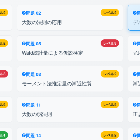
ル2
問題 02
レベル2
問
大数の法則の応用
デ
ル2
問題 05
レベル3
問
Wald統計量による仮説検定
尤
ル3
問題 08
レベル2
問
モーメント法推定量の漸近性質
漸
ル2
問題 11
レベル2
問
大数の弱法則
正
ル1
問題 14
レベル2
問