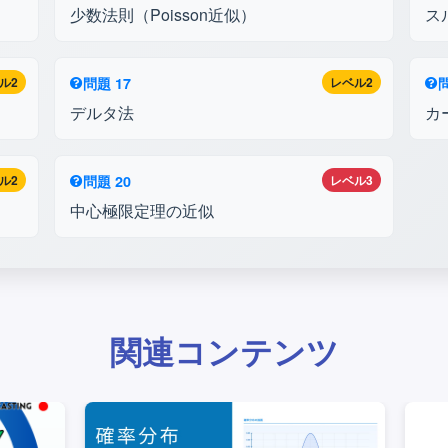
少数法則（Poisson近似）
ス
ル2
問題 17
レベル2
問
デルタ法
カ
ル2
問題 20
レベル3
中心極限定理の近似
関連コンテンツ