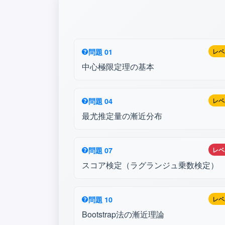
問題 01
レベ
中心極限定理の基本
問題 04
レベ
最尤推定量の漸近分布
問題 07
レベ
スコア検定（ラグランジュ乗数検定）
問題 10
レベ
Bootstrap法の漸近理論