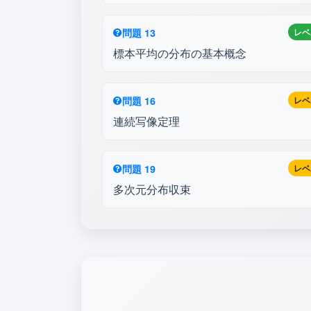
問題 13
レベ
標本平均の分布の基本概念
問題 16
レベ
連続写像定理
問題 19
レベ
多次元分布収束