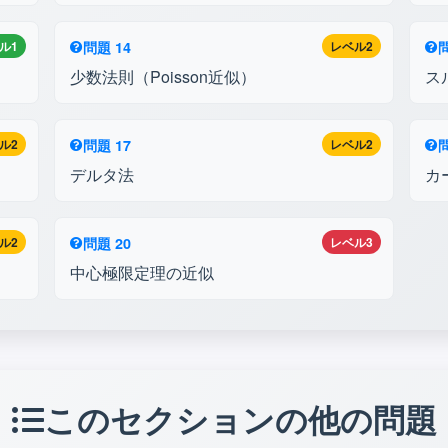
ル1
問題 14
レベル2
問
少数法則（Poisson近似）
ス
ル2
問題 17
レベル2
問
デルタ法
カ
ル2
問題 20
レベル3
中心極限定理の近似
このセクションの他の問題