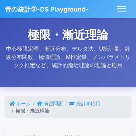
青の統計学-DS Playground-
極限・漸近理論
中心極限定理、漸近分布、デルタ法、U統計量、経
験分布関数、極値理論、M推定量、ノンパラメトリ
ック推定など、統計的漸近理論の理論と応用
ホーム
演習問題
統計学応用
極限・漸近理論