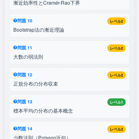
漸近効率性とCramér-Rao下界
問題 10
レベル2
Bootstrap法の漸近理論
問題 11
レベル2
大数の弱法則
問題 12
レベル2
正規分布の分布収束
問題 13
レベル1
標本平均の分布の基本概念
問題 14
レベル2
少数法則（Poisson近似）