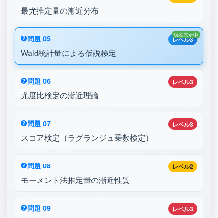
最尤推定量の漸近分布
現在表示中
問題 05
レベル3
Wald統計量による仮説検定
問題 06
レベル3
尤度比検定の漸近理論
問題 07
レベル3
スコア検定（ラグランジュ乗数検定）
問題 08
レベル2
モーメント法推定量の漸近性質
問題 09
レベル3