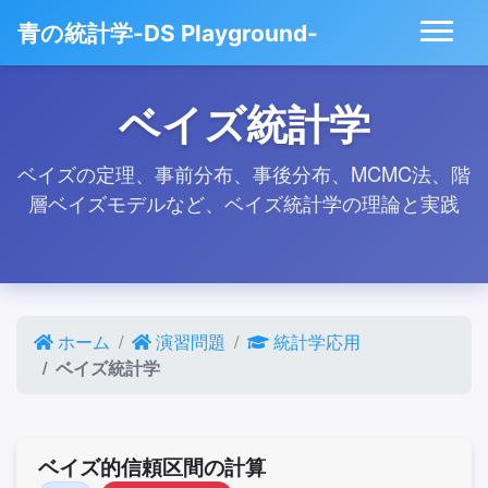
青の統計学-DS Playground-
ベイズ統計学
ベイズの定理、事前分布、事後分布、MCMC法、階
層ベイズモデルなど、ベイズ統計学の理論と実践
ホーム
演習問題
統計学応用
ベイズ統計学
ベイズ的信頼区間の計算