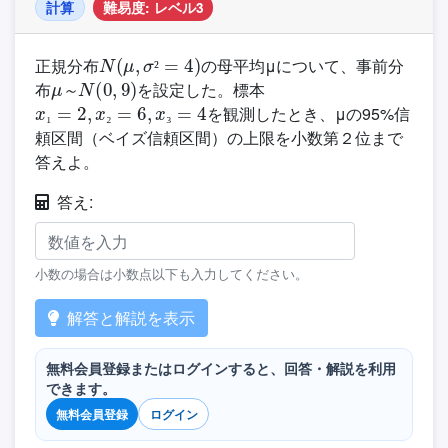
計算
難易度: レベル3
N
(
μ
,
σ
²
=
4
)
正規分布
の母平均μについて、事前分
μ
～
N
(
0
,
9
)
²
布
を設定した。標本
x
₁
=
2
,
x
₂
=
6
,
x
₃
=
4
～
を観測したとき、μの95%信
₁
₂
₃
頼区間（ベイズ信頼区間）の上限を小数第２位まで
答えよ。
答え:
小数の場合は小数点以下も入力してください。
解答と解説を表示
無料会員登録またはログインすると、回答・解説を利用
できます。
無料会員登録
ログイン