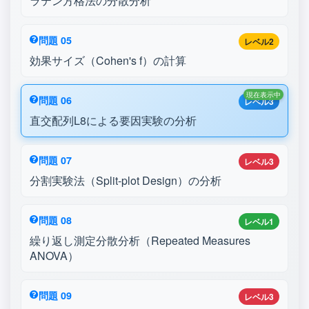
ラテン方格法の分散分析
問題 05
レベル2
効果サイズ（Cohen's f）の計算
現在表示中
問題 06
レベル3
直交配列L8による要因実験の分析
問題 07
レベル3
分割実験法（Split-plot Design）の分析
問題 08
レベル1
繰り返し測定分散分析（Repeated Measures
ANOVA）
問題 09
レベル3