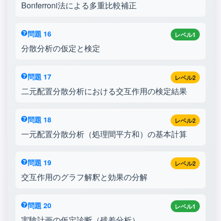
Bonferroni法による多重比較補正
問題 16
レベル1
分散分析の仮定と検定
問題 17
レベル2
二元配置分散分析における交互作用の検定結果
問題 18
レベル2
一元配置分散分析（処理間平方和）の基本計算
問題 19
レベル2
交互作用のグラフ解釈と効果の分解
問題 20
レベル1
実験計画の仮定診断（残差分析）