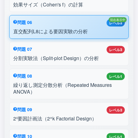
効果サイズ（Cohen's f）の計算
現在表示中
問題 06
レベル3
直交配列L8による要因実験の分析
問題 07
レベル3
分割実験法（Split-plot Design）の分析
問題 08
レベル1
繰り返し測定分散分析（Repeated Measures
ANOVA）
問題 09
レベル3
2³要因計画法（2^k Factorial Design）
問題 10
レベル1