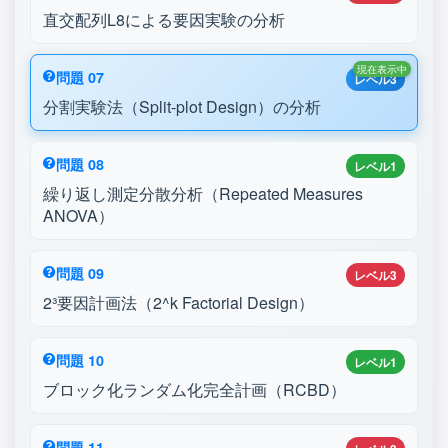
直交配列L8による要因実験の分析
現在表示中
問題 07
レベル3
分割実験法（Split-plot Design）の分析
問題 08
レベル1
繰り返し測定分散分析（Repeated Measures
ANOVA）
問題 09
レベル3
2³要因計画法（2^k Factorial Design）
問題 10
レベル1
ブロック化ランダム化完全計画（RCBD）
問題 11