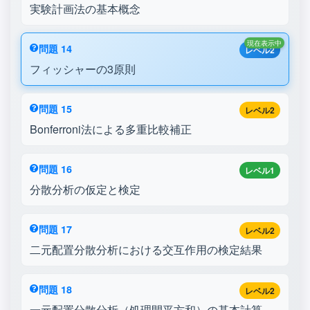
実験計画法の基本概念
現在表示中
問題 14
レベル2
フィッシャーの3原則
問題 15
レベル2
Bonferroni法による多重比較補正
問題 16
レベル1
分散分析の仮定と検定
問題 17
レベル2
二元配置分散分析における交互作用の検定結果
問題 18
レベル2
一元配置分散分析（処理間平方和）の基本計算