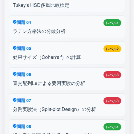
Tukey's HSD多重比較検定
問題 04
レベル1
ラテン方格法の分散分析
問題 05
レベル2
効果サイズ（Cohen's f）の計算
問題 06
レベル3
直交配列L8による要因実験の分析
問題 07
レベル3
分割実験法（Split-plot Design）の分析
問題 08
レベル1