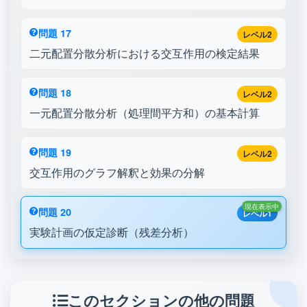
問題 17
レベル2
二元配置分散分析における交互作用の検定結果
問題 18
レベル2
一元配置分散分析（処理間平方和）の基本計算
問題 19
レベル2
交互作用のグラフ解釈と効果の分解
現在表示中
問題 20
レベル1
実験計画の仮定診断（残差分析）
このセクションの他の問題