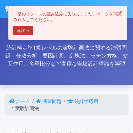
青の統計学-DS Playground-
×
一部のリソースの読み込みに失敗しました。ページを再読
み込みしてください。
実験計画法
再試行
統計検定準1級レベルの実験計画法に関する演習問
題。分散分析、要因計画、乱塊法、ラテン方格、交
互作用、多重比較など高度な実験設計理論を学習
ホーム
演習問題
統計学応用
実験計画法