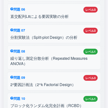
問題 06
レベル3
直交配列L8による要因実験の分析
問題 07
レベル3
分割実験法（Split-plot Design）の分析
問題 08
レベル1
繰り返し測定分散分析（Repeated Measures
ANOVA）
問題 09
レベル3
2³要因計画法（2^k Factorial Design）
問題 10
レベル1
ブロック化ランダム化完全計画（RCBD）