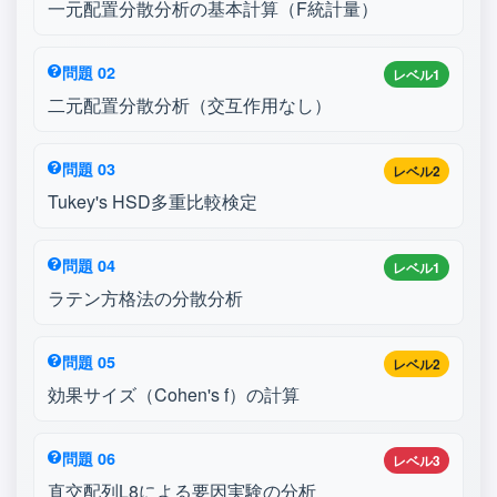
一元配置分散分析の基本計算（F統計量）
問題 02
レベル1
二元配置分散分析（交互作用なし）
問題 03
レベル2
Tukey's HSD多重比較検定
問題 04
レベル1
ラテン方格法の分散分析
問題 05
レベル2
効果サイズ（Cohen's f）の計算
問題 06
レベル3
直交配列L8による要因実験の分析