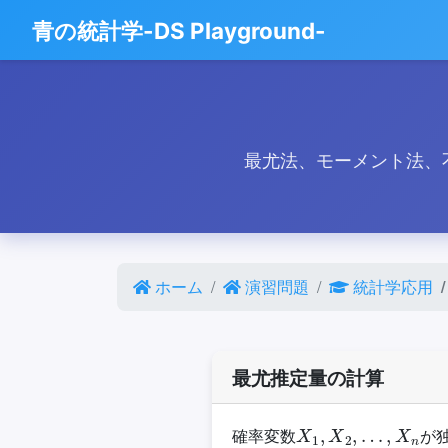
青の統計学-DS Playground-
最尤法、モーメント法、
ホーム
演習問題
統計学応用
最尤推定量の計算
X
1
,
X
2
,
…
,
X
n
確率変数
が