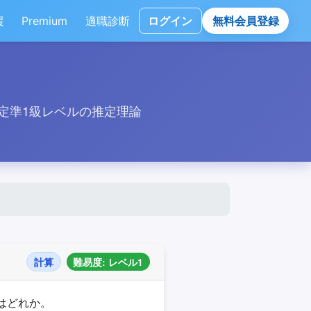
援
Premium
適職診断
ログイン
無料会員登録
定準1級レベルの推定理論
計算
難易度: レベル1
はどれか。