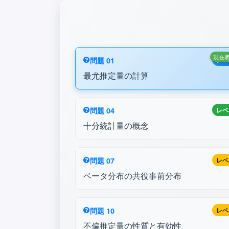
現在
問題 01
レベ
最尤推定量の計算
問題 04
レベ
十分統計量の概念
問題 07
レベ
ベータ分布の共役事前分布
問題 10
レベ
不偏推定量の性質と有効性