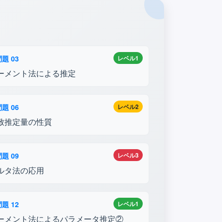
題 03
レベル1
ーメント法による推定
題 06
レベル2
致推定量の性質
題 09
レベル3
ルタ法の応用
題 12
レベル1
ーメント法によるパラメータ推定②