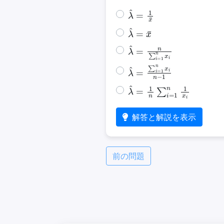
λ
^
=
1
x
¯
λ
^
=
x
¯
λ
^
=
n
∑
i
=
1
n
x
i
λ
^
=
∑
i
=
1
n
x
i
n
−
1
λ
^
=
1
n
∑
i
=
1
n
1
x
i
解答と解説を表示
前の問題