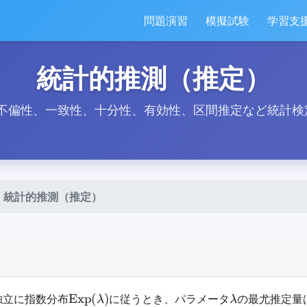
問題演習
模擬試験
学習支
統計的推測（推定）
不偏性、一致性、十分性、有効性、区間推定など統計検
統計的推測（推定）
Exp
(
λ
)
λ
独立に指数分布
に従うとき、パラメータ
の最尤推定量