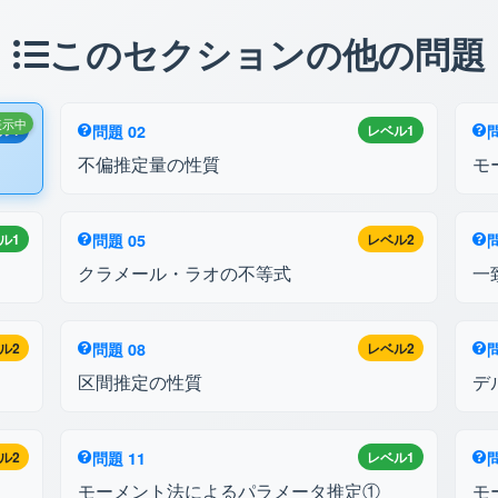
このセクションの他の問題
表示中
ル1
問題 02
レベル1
問
不偏推定量の性質
モ
ル1
問題 05
レベル2
問
クラメール・ラオの不等式
一
ル2
問題 08
レベル2
問
区間推定の性質
デ
ル2
問題 11
レベル1
問
モーメント法によるパラメータ推定①
モ