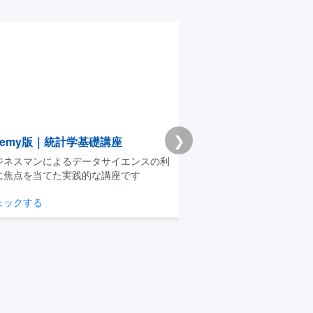
❯
emy版｜統計学基礎講座
Premium学習分析ダ
スマンによるデータサイエンスの利
模試・演習ログから弱点と
点を当てた実践的な講座です
整理できるPremium機能
クする
学習分析を見る