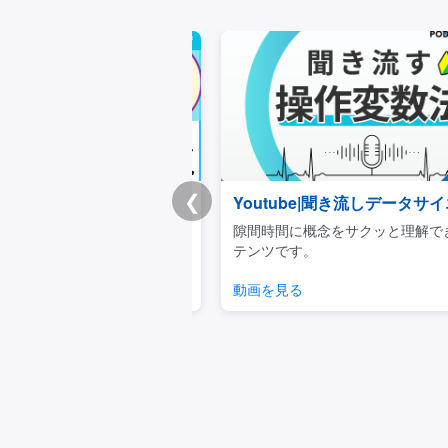
❮
チートシート
Youtube|聞き流しデータサイエ
重要事項を体系的に学べる
隙間時間に概念をサクッと理解でき
キュラムです。
テンツです。
見る
動画を見る