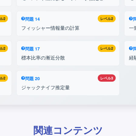
ル2
問題 14
レベル2
問
フィッシャー情報量の計算
一
ル2
問題 17
レベル2
問
標本比率の漸近分散
経
ル2
問題 20
レベル3
ジャックナイフ推定量
関連コンテンツ