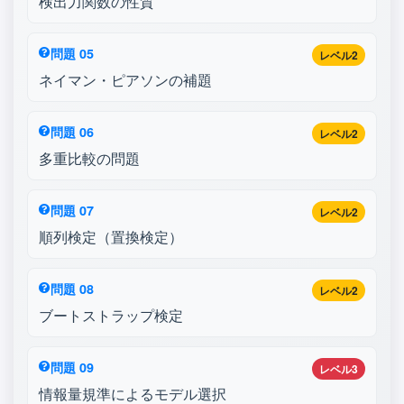
検出力関数の性質
問題 05
レベル2
ネイマン・ピアソンの補題
問題 06
レベル2
多重比較の問題
問題 07
レベル2
順列検定（置換検定）
問題 08
レベル2
ブートストラップ検定
問題 09
レベル3
情報量規準によるモデル選択