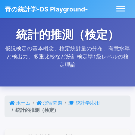
青の統計学-DS Playground-
統計的推測（検定）
仮説検定の基本概念、検定統計量の分布、有意水準
と検出力、多重比較など統計検定準1級レベルの検
定理論
ホーム
演習問題
統計学応用
統計的推測（検定）