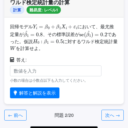
ワルド検定統計量の計算
計算
難易度: レベル1
Y
i
=
β
0
+
β
1
X
i
+
ε
i
回帰モデル
において、最尤推
β
1
^
=
0.8
se
(
β
1
^
)
=
0.2
定量が
、その標準誤差が
であ
H
0
:
β
1
=
0.5
った。仮説
に対するワルド検定統計量
W
を計算せよ。
答え:
小数の場合は小数点以下も入力してください。
解答と解説を表示
← 前へ
問題 2/20
次へ →