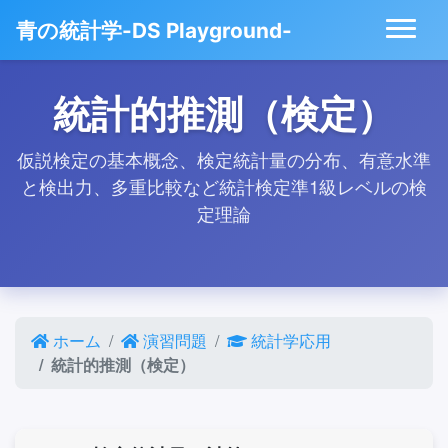
青の統計学-DS Playground-
統計的推測（検定）
仮説検定の基本概念、検定統計量の分布、有意水準
と検出力、多重比較など統計検定準1級レベルの検
定理論
ホーム
演習問題
統計学応用
統計的推測（検定）