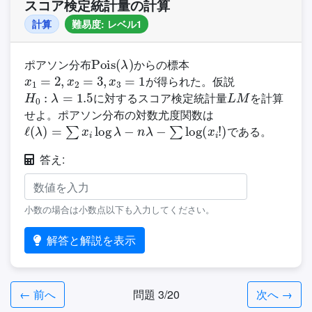
スコア検定統計量の計算
計算
難易度: レベル1
Pois
(
λ
)
ポアソン分布
からの標本
x
1
=
2
,
x
2
=
3
,
x
3
=
1
が得られた。仮説
H
0
:
λ
=
1.5
L
M
に対するスコア検定統計量
を計算
せよ。ポアソン分布の対数尤度関数は
ℓ
(
λ
)
=
∑
x
i
log
λ
−
n
λ
−
∑
log
(
x
i
!
)
である。
答え:
小数の場合は小数点以下も入力してください。
解答と解説を表示
← 前へ
問題 3/20
次へ →