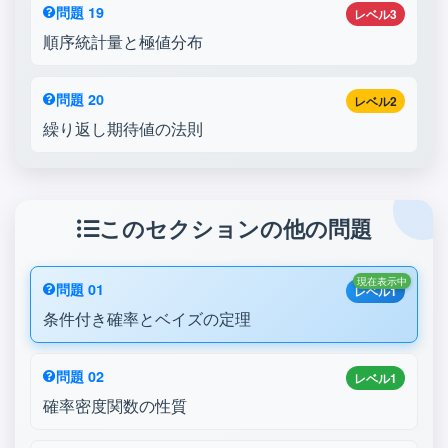
問題 19
レベル3
順序統計量と極値分布
問題 20
レベル2
繰り返し期待値の法則
このセクションの他の問題
現在表示中
問題 01
レベル1
条件付き確率とベイズの定理
問題 02
レベル1
確率密度関数の性質