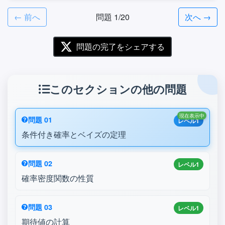
← 前へ
問題 1/20
次へ →
問題の完了をシェアする
このセクションの他の問題
現在表示中
問題 01
レベル1
条件付き確率とベイズの定理
問題 02
レベル1
確率密度関数の性質
問題 03
レベル1
期待値の計算