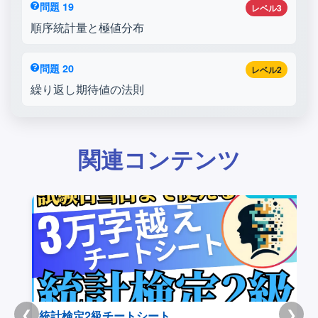
問題 19
レベル3
順序統計量と極値分布
問題 20
レベル2
繰り返し期待値の法則
関連コンテンツ
❮
❯
Youtube|聞き流しデータサイエンス