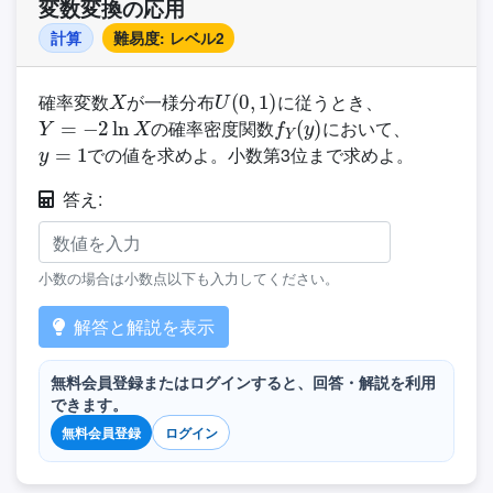
変数変換の応用
計算
難易度: レベル2
X
U
(
0
,
1
)
確率変数
が一様分布
に従うとき、
Y
=
−
2
ln
X
f
Y
(
y
)
の確率密度関数
において、
y
=
1
での値を求めよ。小数第3位まで求めよ。
答え:
小数の場合は小数点以下も入力してください。
解答と解説を表示
無料会員登録またはログインすると、回答・解説を利用
できます。
無料会員登録
ログイン