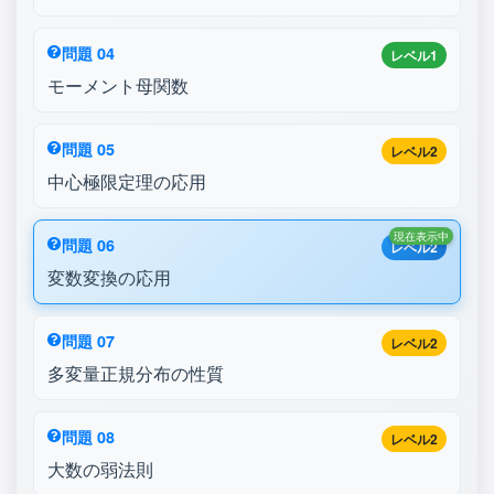
問題 04
レベル1
モーメント母関数
問題 05
レベル2
中心極限定理の応用
現在表示中
問題 06
レベル2
変数変換の応用
問題 07
レベル2
多変量正規分布の性質
問題 08
レベル2
大数の弱法則