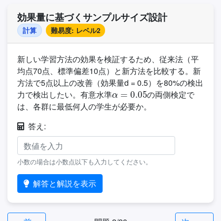
効果量に基づくサンプルサイズ設計
計算
難易度: レベル2
新しい学習方法の効果を検証するため、従来法（平
均点70点、標準偏差10点）と新方法を比較する。新
方法で5点以上の改善（効果量d = 0.5）を80%の検出
α
=
0.05
力で検出したい。有意水準
の両側検定で
は、各群に最低何人の学生が必要か。
答え:
小数の場合は小数点以下も入力してください。
解答と解説を表示