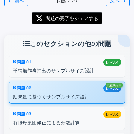
← 前へ
問題 2/20
次へ →
問題の完了をシェアする
このセクションの他の問題
問題 01
レベル1
単純無作為抽出のサンプルサイズ設計
現在表示中
問題 02
レベル2
効果量に基づくサンプルサイズ設計
問題 03
レベル2
有限母集団修正による分散計算