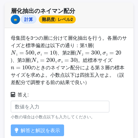
層化抽出のネイマン配分
計算
難易度: レベル2
Premium
母集団を3つの層に分けて層化抽出を行う。各層のサ
イズと標準偏差は以下の通り：第1層(
N
₁
=
500
,
σ
₁
=
10
N
₂
=
300
,
σ
₂
=
20
)、第2層(
N
₃
=
200
,
σ
₃
=
30
₁
₁
₂
₂
)、第3層(
)。総標本サイズ
n
=
100
₃
₃
のときのネイマン配分による第３層の標本
サイズを求めよ。小数点以下は四捨五入せよ。（誤
差配分で調整する前の結果で良い）
答え:
小数の場合は小数点以下も入力してください。
解答と解説を表示