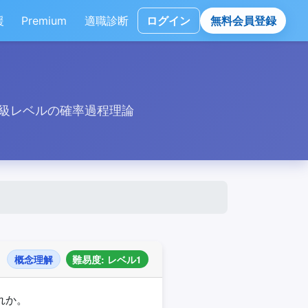
援
Premium
適職診断
ログイン
無料会員登録
級レベルの確率過程理論
概念理解
難易度: レベル1
れか。