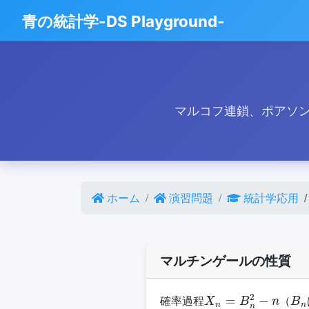
青の統計学-DS Playground-
マルコフ連鎖、ポアソ
ホーム
演習問題
統計学応用
マルチンゲールの性質
X
n
=
B
n
2
−
n
B
n
確率過程
（