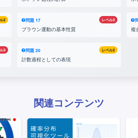
ル2
問題 17
レベル3
問
ブラウン運動の基本性質
複
ル3
問題 20
レベル2
計数過程としての表現
関連コンテンツ