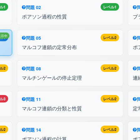
ル1
問題 02
レベル1
問
ポアソン過程の性質
ブ
表示中
ル1
問題 05
レベル2
問
マルコフ連鎖の定常分布
ポ
ル2
問題 08
レベル2
問
マルチンゲールの停止定理
連
ル3
問題 11
レベル2
問
マルコフ連鎖の分類と性質
定
ル2
問題 14
レベル2
問
ポアソン過程の計算
ポ