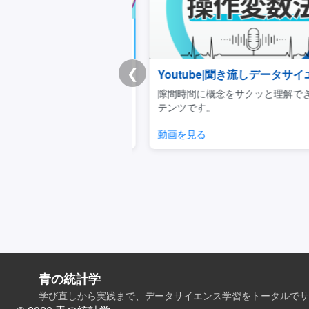
❮
チートシート
Youtube|聞き流しデータサイエ
重要事項を体系的に学べる
隙間時間に概念をサクッと理解でき
キュラムです。
テンツです。
見る
動画を見る
青の統計学
学び直しから実践まで、データサイエンス学習をトータルでサ