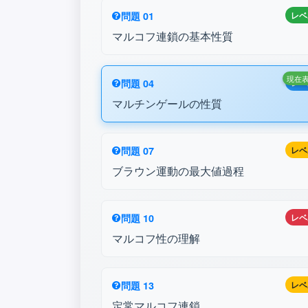
問題 01
レベ
マルコフ連鎖の基本性質
現在
問題 04
レベ
マルチンゲールの性質
問題 07
レベ
ブラウン運動の最大値過程
問題 10
レベ
マルコフ性の理解
問題 13
レベ
定常マルコフ連鎖