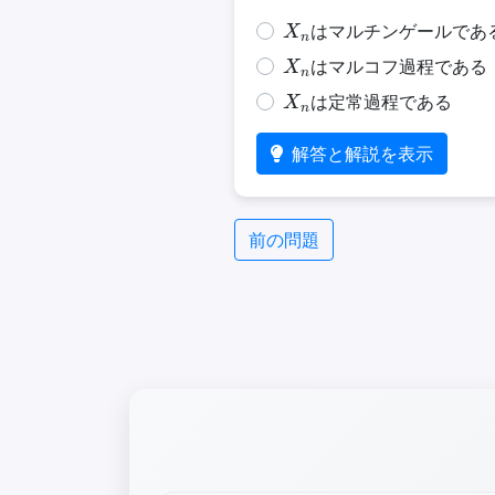
X
n
はマルチンゲールであ
X
n
はマルコフ過程である
X
n
は定常過程である
解答と解説を表示
前の問題