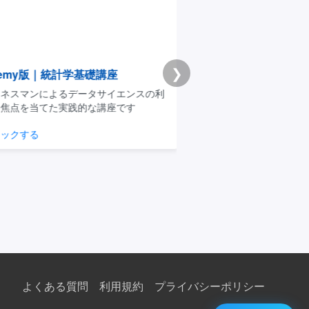
❯
emy版｜統計学基礎講座
Premium学習分析ダ
スマンによるデータサイエンスの利
模試・演習ログから弱点と
点を当てた実践的な講座です
整理できるPremium機能
クする
学習分析を見る
よくある質問
利用規約
プライバシーポリシー