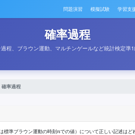
問題演習
模擬試験
学習支
確率過程
ン過程、ブラウン運動、マルチンゲールなど統計検定準1
確率過程
n
は標準ブラウン運動の時刻
での値）について正しい記述はど