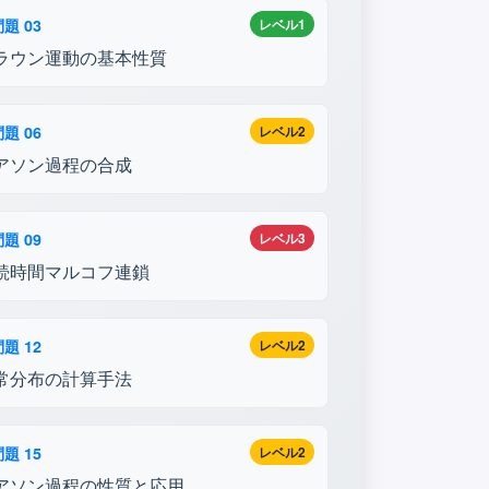
題 03
レベル1
ラウン運動の基本性質
題 06
レベル2
アソン過程の合成
題 09
レベル3
続時間マルコフ連鎖
題 12
レベル2
常分布の計算手法
題 15
レベル2
アソン過程の性質と応用