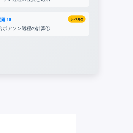
題 18
レベル2
合ポアソン過程の計算①