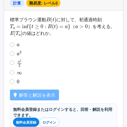
計算
難易度: レベル2
B
(
t
)
標準ブラウン運動
に対して、初通過時刻
T
a
=
inf
{
t
≥
0
:
B
(
t
)
=
a
}
a
>
0
（
）を考える。
E
[
T
a
]
の値はどれか。
a
a
2
a
2
2
∞
0
解答と解説を表示
無料会員登録またはログインすると、回答・解説を利用
できます。
無料会員登録
ログイン