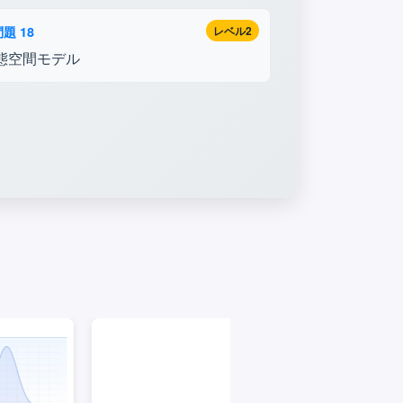
題 18
レベル2
態空間モデル