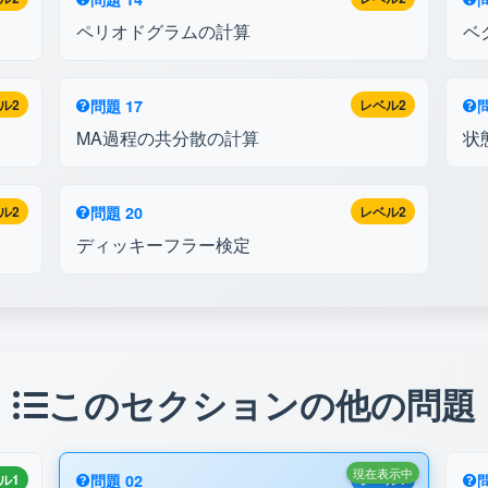
ペリオドグラムの計算
ベ
ル2
問題 17
レベル2
問
MA過程の共分散の計算
状
ル2
問題 20
レベル2
ディッキーフラー検定
このセクションの他の問題
現在表示中
ル1
問題 02
レベル1
問