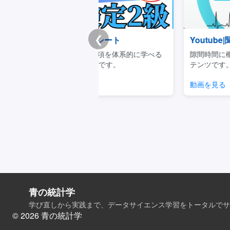
❮
チートシート
Youtube|聞き流しデータサイエ
重要事項を体系的に学べる
隙間時間に概念をサクッと理解でき
キュラムです。
テンツです。
見る
動画を見る
青の統計学
学び直しから実践まで、データサイエンス学習をトータルでサ
© 2026 青の統計学