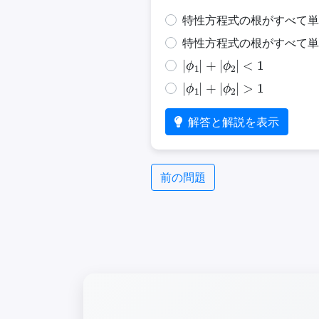
特性方程式の根がすべて単
特性方程式の根がすべて単
|
ϕ
1
|
+
|
ϕ
2
|
<
1
|
ϕ
1
|
+
|
ϕ
2
|
>
1
解答と解説を表示
前の問題