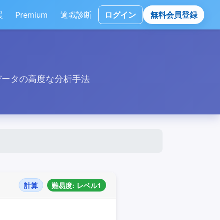
援
Premium
適職診断
ログイン
無料会員登録
データの高度な分析手法
計算
難易度: レベル1