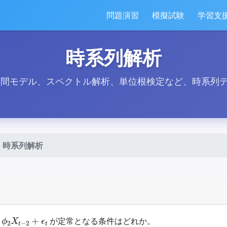
問題演習
模擬試験
学習支
時系列解析
態空間モデル、スペクトル解析、単位根検定など、時系列
時系列解析
2
X
t
−
2
+
ϵ
t
が定常となる条件はどれか。