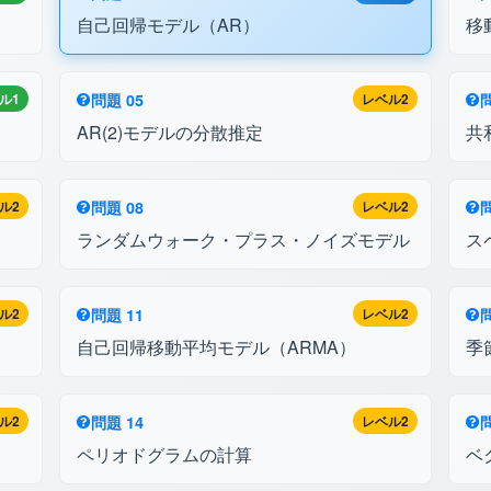
自己回帰モデル（AR）
移
ル1
問題 05
レベル2
問
AR(2)モデルの分散推定
共
ル2
問題 08
レベル2
問
ランダムウォーク・プラス・ノイズモデル
ス
ル2
問題 11
レベル2
問
自己回帰移動平均モデル（ARMA）
季
ル2
問題 14
レベル2
問
ペリオドグラムの計算
ベ