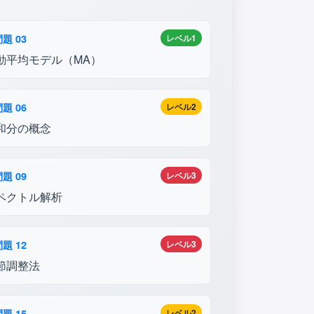
題 03
レベル1
動平均モデル（MA）
題 06
レベル2
和分の概念
題 09
レベル3
ペクトル解析
題 12
レベル3
節調整法
題 15
レベル2