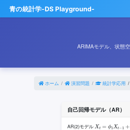
青の統計学-DS Playground-
ARIMAモデル、状
ホーム
演習問題
統計学応用
自己回帰モデル（AR）
X
t
=
ϕ
1
X
t
−
1
+
ϕ
AR(2)モデル