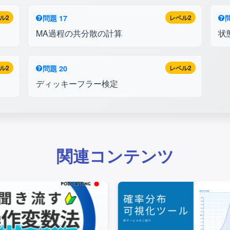
ル2
問題 17
レベル2
問
MA過程の共分散の計算
状
ル2
問題 20
レベル2
ディッキーフラー検定
関連コンテンツ