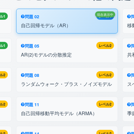
現在表示中
ル1
問題 02
レベル1
問
自己回帰モデル（AR）
移
ル1
問題 05
レベル2
問
AR(2)モデルの分散推定
共
ル2
問題 08
レベル2
問
ランダムウォーク・プラス・ノイズモデル
ス
ル2
問題 11
レベル2
問
自己回帰移動平均モデル（ARMA）
季
ル2
問題 14
レベル2
問