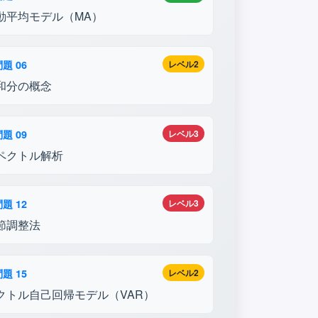
動平均モデル（MA）
題 06
レベル2
和分の概念
題 09
レベル3
ペクトル解析
題 12
レベル3
節調整法
題 15
レベル2
クトル自己回帰モデル（VAR）