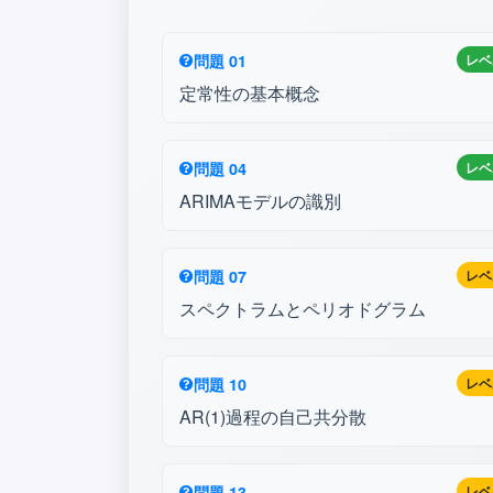
問題 01
レベ
定常性の基本概念
問題 04
レベ
ARIMAモデルの識別
問題 07
レベ
スペクトラムとペリオドグラム
問題 10
レベ
AR(1)過程の自己共分散
問題 13
レベ