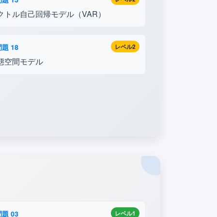
クトル自己回帰モデル（VAR）
題 18
レベル2
態空間モデル
題 03
レベル1