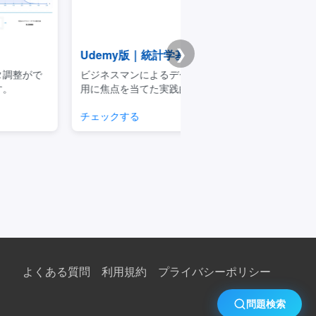
❯
emy版｜統計学基礎講座
Premium学習分析ダ
スマンによるデータサイエンスの利
模試・演習ログから弱点と
点を当てた実践的な講座です
整理できるPremium機能
クする
学習分析を見る
よくある質問
利用規約
プライバシーポリシー
問題検索