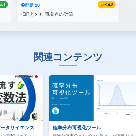
ル1
問題 20
レベル2
IQRと外れ値境界の計算
関連コンテンツ
ンス
確率分布可視化ツール
Ud
るコン
複雑な確率分布などのパラメータ調整がで
ビジネ