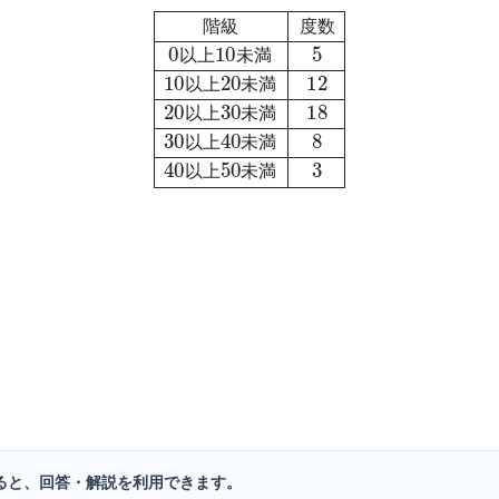
未
満
5
10
以
上
20
未
満
12
20
以
上
30
未
満
18
30
以
上
40
未
階
級
度
数
以
上
未
満
以
上
未
満
以
上
未
満
以
上
未
満
以
上
未
満
ると、回答・解説を利用できます。