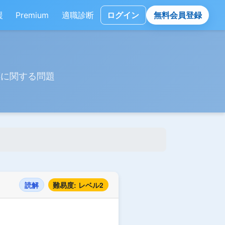
援
Premium
適職診断
ログイン
無料会員登録
標に関する問題
読解
難易度: レベル2