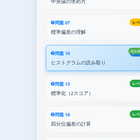
中央値の求め方
問題 07
レベ
標準偏差の理解
現在
問題 10
レベ
ヒストグラムの読み取り
問題 13
レベ
標準化（zスコア）
問題 16
レベ
四分位偏差の計算