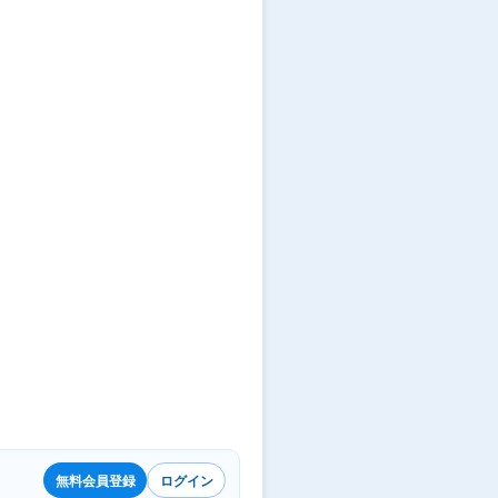
満
8
40
以
上
50
未
満
3
無料会員登録
ログイン