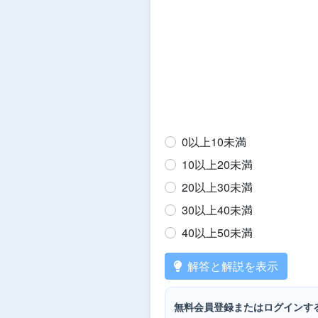
階級
度数
0
以
上
10
0以上10未満
10以上20未満
20以上30未満
30以上40未満
40以上50未満
解答と解説を表示
無料会員登録またはログインす