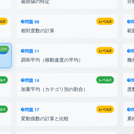
最頻値の特定
分
ル2
問題 08
レベル2
問
相対度数の計算
範
表示中
ル2
問題 11
レベル2
問
調和平均（移動速度の平均）
幾
ル1
問題 14
レベル1
問
加重平均（カテゴリ別の割合）
度
ル1
問題 17
レベル2
問
変動係数の計算と比較
累