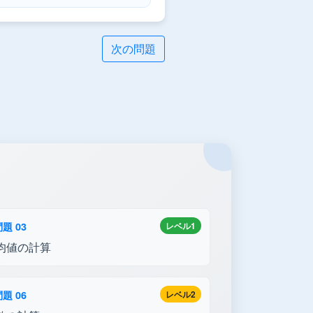
次の問題
題 03
レベル1
均値の計算
題 06
レベル2