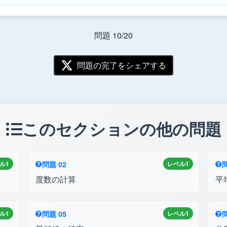
問題 10/20
問題の完了をシェアする
このセクションの他の問題
ル1
問題 02
レベル1
問
度数の計算
平
ル1
問題 05
レベル1
問