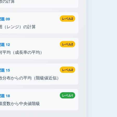
散の計算
題 09
レベル2
囲（レンジ）の計算
題 12
レベル2
何平均（成長率の平均）
題 15
レベル2
数分布からの平均（階級値近似）
題 18
レベル1
積度数から中央値階級