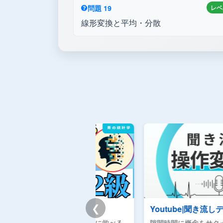
問題 19
レベ
線形変換と平均・分散
❮
チートシート
Youtube|聞き流しデータサイエ
重要事項を体系的に学べる
隙間時間に概念をサクッと理解でき