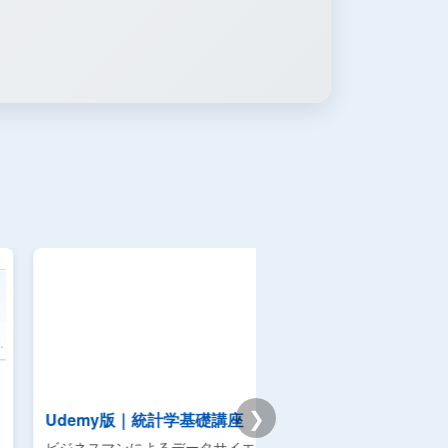
❯
emy版｜統計学基礎講座
Premium学習分析ダ
スマンによるデータサイエンスの利
模試・演習ログから弱点と