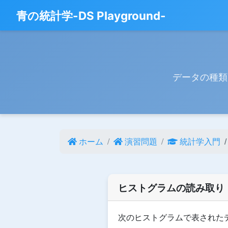
青の統計学-DS Playground-
データの種類
ホーム
演習問題
統計学入門
ヒストグラムの読み取り
次のヒストグラムで表された