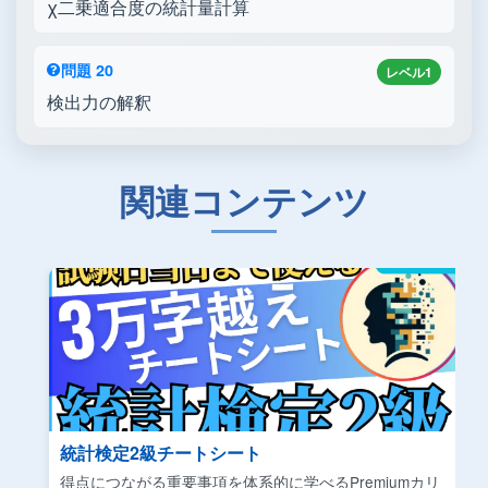
χ二乗適合度の統計量計算
問題 20
レベル1
検出力の解釈
関連コンテンツ
統計検定2級チートシート
得点につながる重要事項を体系的に学べるPremiumカリ