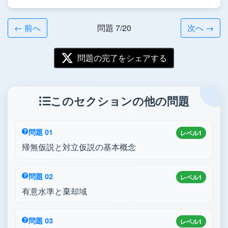
← 前へ
問題 7/20
次へ →
問題の完了をシェアする
このセクションの他の問題
問題 01
レベル1
帰無仮説と対立仮説の基本概念
問題 02
レベル1
有意水準と棄却域
問題 03
レベル1