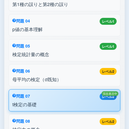
第1種の誤りと第2種の誤り
問題 04
レベル1
p値の基本理解
問題 05
レベル1
検定統計量の概念
問題 06
レベル2
母平均の検定（σ既知）
現在表示中
問題 07
レベル2
t検定の基礎
問題 08
レベル2