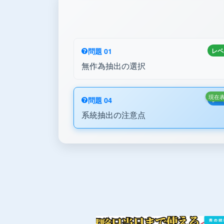
問題 01
レベ
無作為抽出の選択
現在
問題 04
レベ
系統抽出の注意点