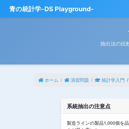
青の統計学-DS Playground-
抽出法の比
ホーム
演習問題
統計学入門
系統抽出の注意点
製造ラインの製品1,000個