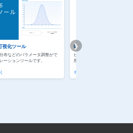
❯
emy版｜統計学基礎講座
Premium学習分析ダ
スマンによるデータサイエンスの利
模試・演習ログから弱点と
点を当てた実践的な講座です
整理できるPremium機能
クする
学習分析を見る