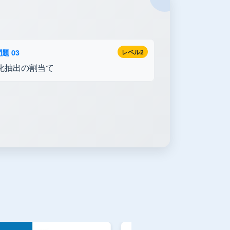
題 03
レベル2
化抽出の割当て