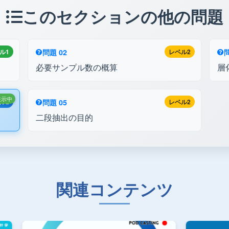
このセクションの他の問題
ル1
問題 02
レベル2
問
必要サンプル数の概算
層
表示中
ル2
問題 05
レベル2
二段抽出の目的
関連コンテンツ