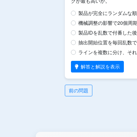
クが最も高いか。
製品が完全にランダムな順
機械調整の影響で20個周
製品IDを乱数で付番した
抽出開始位置を毎回乱数で
ラインを複数に分け、それ
解答と解説を表示
前の問題