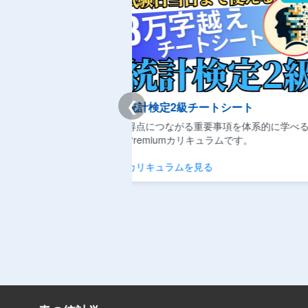
❮
チートシート
Youtube|聞き流しデータサイエ
重要事項を体系的に学べる
隙間時間に概念をサクッと理解でき
キュラムです。
テンツです。
見る
動画を見る