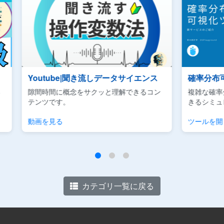
ンス
確率分布可視化ツール
Ud
るコン
複雑な確率分布などのパラメータ調整がで
ビジネ
きるシミュレーションツールです。
用に焦
ツールを開く
チェッ
カテゴリ一覧に戻る