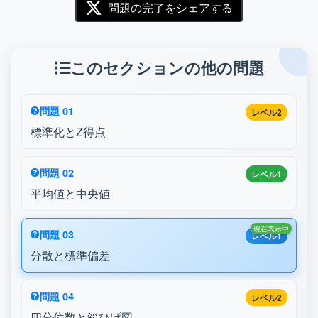
問題の完了をシェアする
このセクションの他の問題
問題 01
レベル2
標準化とZ得点
問題 02
レベル1
平均値と中央値
現在表示中
問題 03
レベル1
分散と標準偏差
問題 04
レベル2
四分位数と箱ひげ図