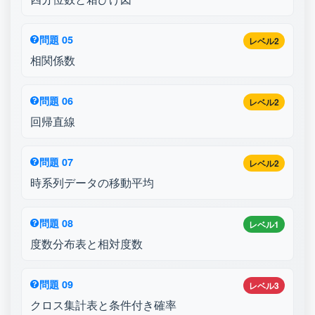
問題 05
レベル2
相関係数
問題 06
レベル2
回帰直線
問題 07
レベル2
時系列データの移動平均
問題 08
レベル1
度数分布表と相対度数
問題 09
レベル3
クロス集計表と条件付き確率