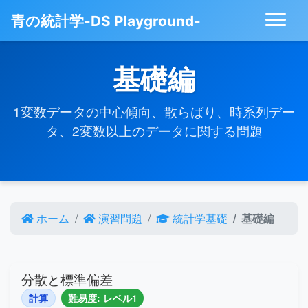
青の統計学-DS Playground-
基礎編
1変数データの中心傾向、散らばり、時系列デー
タ、2変数以上のデータに関する問題
ホーム
演習問題
統計学基礎
基礎編
分散と標準偏差
計算
難易度: レベル1