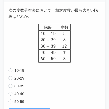
次の度数分布表において、相対度数が最も大きい階
級はどれか。
10
−
19
5
20
−
29
8
30
階級
−
39
度数
12
40
−
49
7
50
−
59
3
階
級
度
数
10-19
20-29
30-39
40-49
50-59