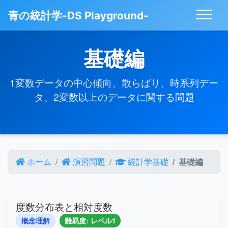
青の統計学-DS Playground-
基礎編
1変数データの中心傾向、散らばり、時系列デー
タ、2変数以上のデータに関する問題
ホーム
演習問題
統計学基礎
基礎編
度数分布表と相対度数
概念理解
難易度: レベル1