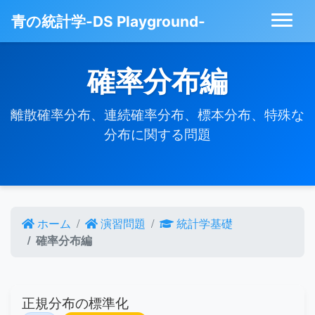
青の統計学-DS Playground-
確率分布編
離散確率分布、連続確率分布、標本分布、特殊な
分布に関する問題
ホーム
演習問題
統計学基礎
確率分布編
正規分布の標準化