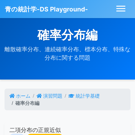
青の統計学-DS Playground-
確率分布編
離散確率分布、連続確率分布、標本分布、特殊な
分布に関する問題
ホーム
演習問題
統計学基礎
確率分布編
二項分布の正規近似