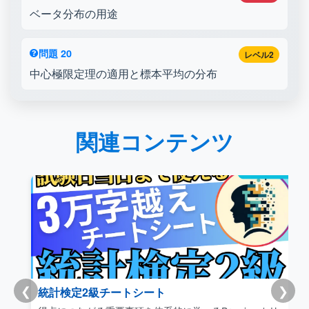
ベータ分布の用途
問題 20
レベル2
中心極限定理の適用と標本平均の分布
関連コンテンツ
❮
❯
統計検定2級チートシート