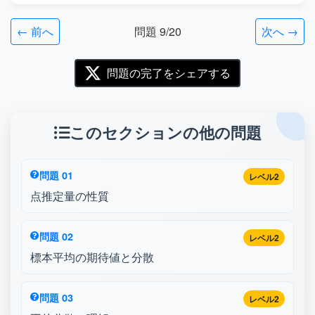
← 前へ
問題 9/20
次へ →
問題の完了をシェアする
このセクションの他の問題
問題 01
レベル2
点推定量の性質
問題 02
レベル2
標本平均の期待値と分散
問題 03
レベル2