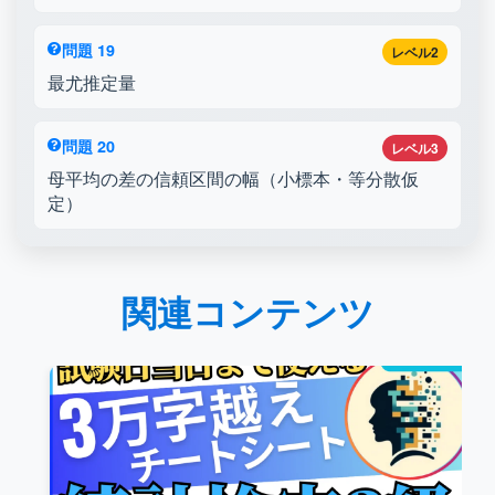
問題 19
レベル2
最尤推定量
問題 20
レベル3
母平均の差の信頼区間の幅（小標本・等分散仮
定）
関連コンテンツ