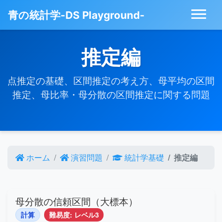
青の統計学-DS Playground-
推定編
点推定の基礎、区間推定の考え方、母平均の区間
推定、母比率・母分散の区間推定に関する問題
ホーム
演習問題
統計学基礎
推定編
母分散の信頼区間（大標本）
計算
難易度: レベル3