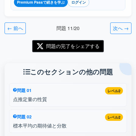
Premium Passで続きを学ぶ
ログイン
← 前へ
問題 11/20
次へ →
問題の完了をシェアする
このセクションの他の問題
問題 01
レベル2
点推定量の性質
問題 02
レベル2
標本平均の期待値と分散