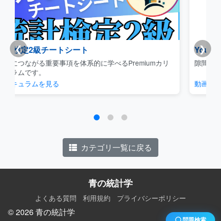
❮
❯
Youtube|聞き流しデータサイエンス
mカリ
隙間時間に概念をサクッと理解できるコンテンツです。
動画を見る
カテゴリ一覧に戻る
青の統計学
よくある質問
利用規約
プライバシーポリシー
© 2026 青の統計学
問題検索