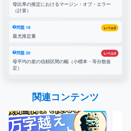
母比率の推定におけるマージン・オブ・エラー
（計算）
問題 19
レベル2
最尤推定量
問題 20
レベル3
母平均の差の信頼区間の幅（小標本・等分散仮
定）
関連コンテンツ