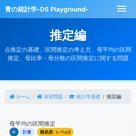
青の統計学-DS Playground-
推定編
点推定の基礎、区間推定の考え方、母平均の区間
推定、母比率・母分散の区間推定に関する問題
ホーム
演習問題
統計学基礎
推定編
母平均の区間推定
計算
難易度: レベル2
Premium