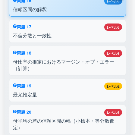
問題 16
レベル3
信頼区間の解釈
問題 17
レベル3
不偏分散と一致性
問題 18
レベル3
母比率の推定におけるマージン・オブ・エラー
（計算）
問題 19
レベル2
最尤推定量
問題 20
レベル3
母平均の差の信頼区間の幅（小標本・等分散仮
定）