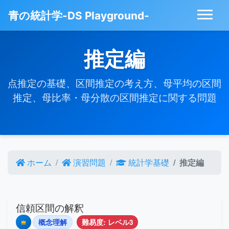
青の統計学-DS Playground-
推定編
点推定の基礎、区間推定の考え方、母平均の区間
推定、母比率・母分散の区間推定に関する問題
ホーム
演習問題
統計学基礎
推定編
信頼区間の解釈
概念理解
難易度: レベル3
Premium