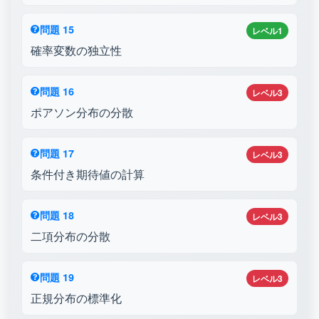
問題 15
レベル1
確率変数の独立性
問題 16
レベル3
ポアソン分布の分散
問題 17
レベル3
条件付き期待値の計算
問題 18
レベル3
二項分布の分散
問題 19
レベル3
正規分布の標準化