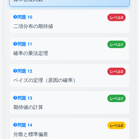
問題 10
レベル3
二項分布の期待値
問題 11
レベル1
確率の乗法定理
問題 12
レベル3
ベイズの定理（原因の確率）
問題 13
レベル1
期待値の計算
問題 14
レベル2
分散と標準偏差