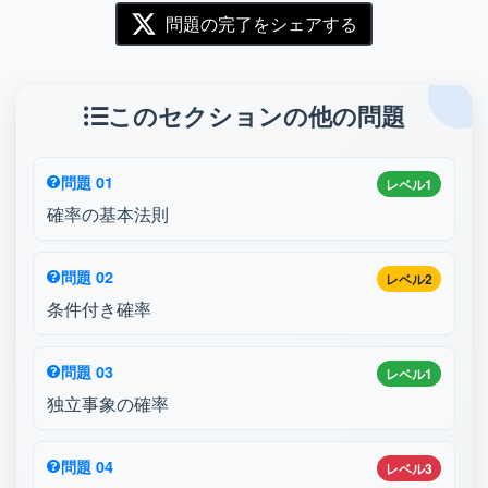
問題の完了をシェアする
このセクションの他の問題
問題 01
レベル1
確率の基本法則
問題 02
レベル2
条件付き確率
問題 03
レベル1
独立事象の確率
問題 04
レベル3