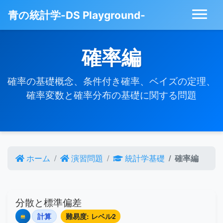
青の統計学-DS Playground-
確率編
確率の基礎概念、条件付き確率、ベイズの定理、
確率変数と確率分布の基礎に関する問題
ホーム
演習問題
統計学基礎
確率編
分散と標準偏差
計算
難易度: レベル2
Premium