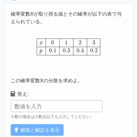
確率変数Xが取り得る値とその確率が以下の表で与
えられている。
x
0
1
2
3
p
0.1
0.3
0.4
0.2
この確率変数Xの分散を求めよ。
答え:
小数の場合は小数点以下も入力してください。
解答と解説を表示