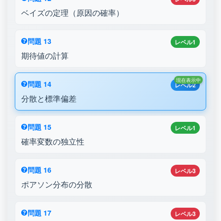
ベイズの定理（原因の確率）
問題 13
レベル1
期待値の計算
現在表示中
問題 14
レベル2
分散と標準偏差
問題 15
レベル1
確率変数の独立性
問題 16
レベル3
ポアソン分布の分散
問題 17
レベル3