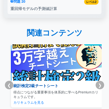
問題 20
レベル2
重回帰モデルの予測値計算
関連コンテンツ
❮
❯
統計検定2級チートシート
得点につながる重要事項を体系的に学べるPremiumカリ
キュラムです。
カリキュラムを見る