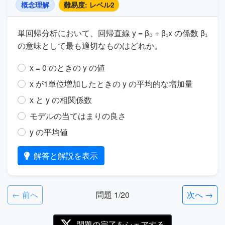
概念理解
難易度: レベル2
単回帰分析において、回帰直線 y = β₀ + β₁x の係数 β₁
の意味として最も適切なものはどれか。
x = 0 のときの y の値
x が1単位増加したときの y の平均的な増加量
x と y の相関係数
モデルの当てはまりの良さ
y の平均値
解答と解説を表示
← 前へ
問題 1/20
次へ →
問題の完了をシェアする