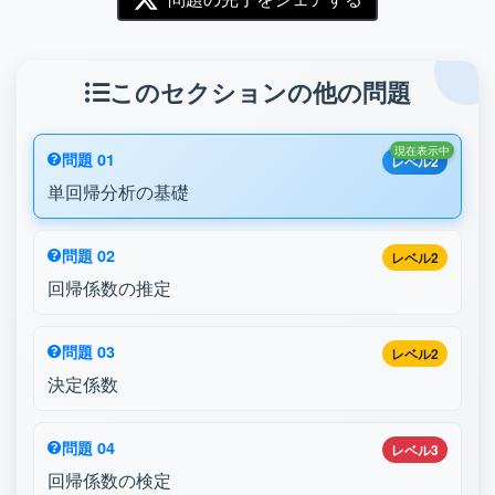
このセクションの他の問題
現在表示中
問題 01
レベル2
単回帰分析の基礎
問題 02
レベル2
回帰係数の推定
問題 03
レベル2
決定係数
問題 04
レベル3
回帰係数の検定