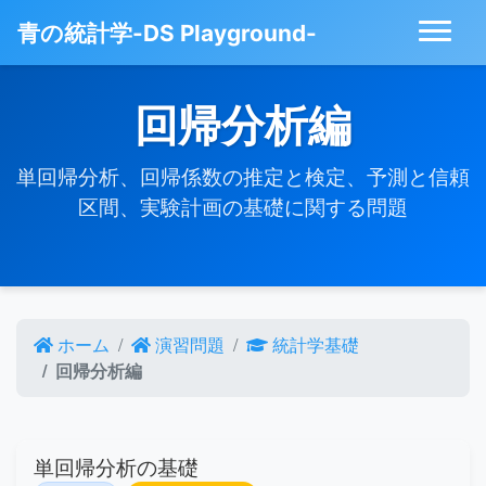
青の統計学-DS Playground-
回帰分析編
単回帰分析、回帰係数の推定と検定、予測と信頼
区間、実験計画の基礎に関する問題
ホーム
演習問題
統計学基礎
回帰分析編
単回帰分析の基礎