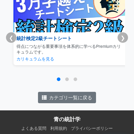
❮
❯
統計検定2級チートシート
得点につながる重要事項を体系的に学べるPremiumカリ
キュラムです。
カリキュラムを見る
カテゴリ一覧に戻る
青の統計学
よくある質問
利用規約
プライバシーポリシー