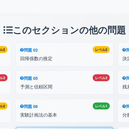
このセクションの他の問題
ル2
問題 02
レベル2
問
回帰係数の推定
決
ル3
問題 05
レベル3
問
予測と信頼区間
残
ル2
問題 08
レベル1
問
実験計画法の基本
分