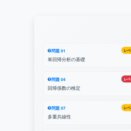
問題 01
レベ
単回帰分析の基礎
問題 04
レベ
回帰係数の検定
問題 07
レベ
多重共線性