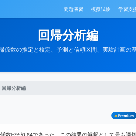
問題演習
模擬試験
学習支
回帰分析編
帰係数の推定と検定、予測と信頼区間、実験計画の
回帰分析編
Premium
係数R²が0.64であった。この結果の解釈として最も適