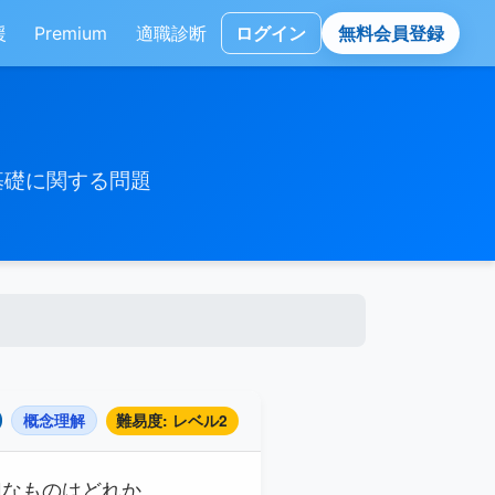
援
Premium
適職診断
ログイン
無料会員登録
基礎に関する問題
概念理解
難易度: レベル2
切なものはどれか。