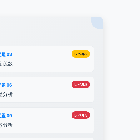
題 03
レベル2
定係数
題 06
レベル3
差分析
題 09
レベル3
散分析