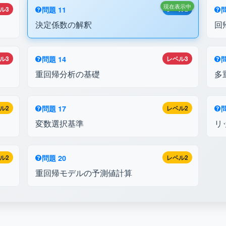
現在表示中
ル3
問題 11
レベル2
問
決定係数の解釈
回
ル3
問題 14
レベル3
問
重回帰分析の基礎
多
ル2
問題 17
レベル2
問
変数選択基準
リ
ル2
問題 20
レベル2
重回帰モデルの予測値計算