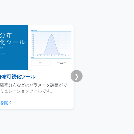
❯
分布可視化ツール
Udemy版｜統計学基礎
確率分布などのパラメータ調整がで
ビジネスマンによるデータ
ミュレーションツールです。
用に焦点を当てた実践的な
を開く
チェックする