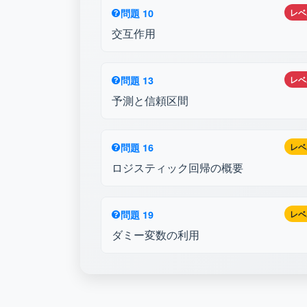
問題 10
レベ
交互作用
問題 13
レベ
予測と信頼区間
問題 16
レベ
ロジスティック回帰の概要
問題 19
レベ
ダミー変数の利用