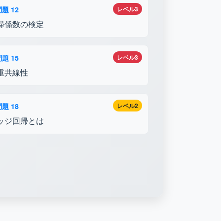
題 12
レベル3
帰係数の検定
題 15
レベル3
重共線性
題 18
レベル2
ッジ回帰とは