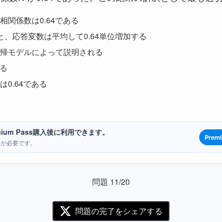
関係数は0.64である
と、応答変数は平均して0.64単位増加する
回帰モデルによって説明される
ある
0.64である
ium Pass購入後に利用できます。
Prem
ンが必要です。
問題 11/20
問題の完了をシェアする