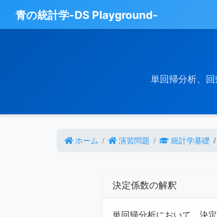
青の統計学-DS Playground-
単回帰分析、回
ホーム
演習問題
統計学基礎
決定係数の解釈
単回帰分析において、決定