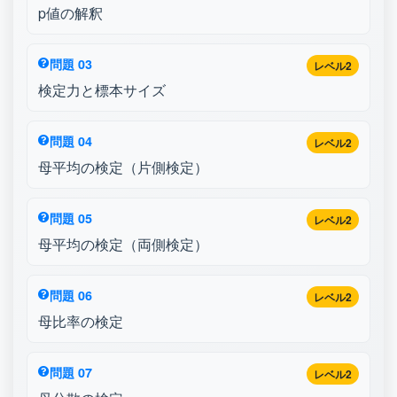
p値の解釈
問題 03
レベル2
検定力と標本サイズ
問題 04
レベル2
母平均の検定（片側検定）
問題 05
レベル2
母平均の検定（両側検定）
問題 06
レベル2
母比率の検定
問題 07
レベル2