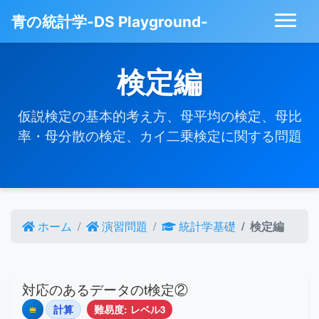
青の統計学-DS Playground-
検定編
仮説検定の基本的考え方、母平均の検定、母比
率・母分散の検定、カイ二乗検定に関する問題
ホーム
演習問題
統計学基礎
検定編
対応のあるデータのt検定②
計算
難易度: レベル3
Premium