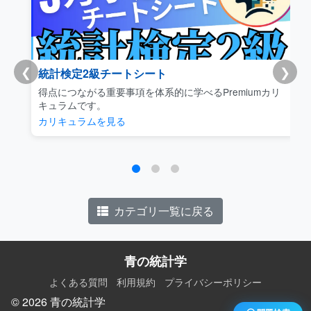
❮
❯
統計検定2級チートシート
得点につながる重要事項を体系的に学べるPremiumカリ
キュラムです。
カリキュラムを見る
カテゴリ一覧に戻る
青の統計学
よくある質問
利用規約
プライバシーポリシー
© 2026 青の統計学