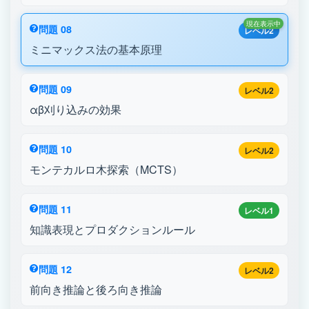
現在表示中
問題 08
レベル2
ミニマックス法の基本原理
問題 09
レベル2
αβ刈り込みの効果
問題 10
レベル2
モンテカルロ木探索（MCTS）
問題 11
レベル1
知識表現とプロダクションルール
問題 12
レベル2
前向き推論と後ろ向き推論