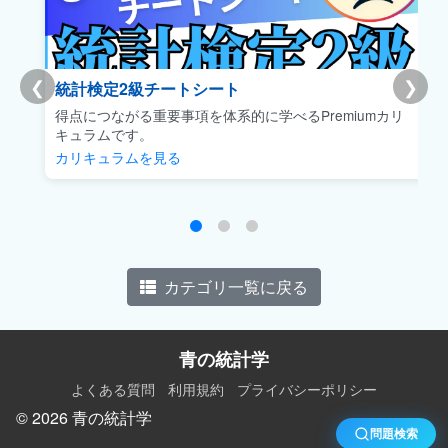
❮
❯
統計検定2級チートシート
得点につながる重要事項を体系的に学べるPremiumカリ
キュラムです。
カリキュラムを見る
カテゴリ一覧に戻る
青の統計学
よくある質問
利用規約
プライバシーポリシー
© 2026 青の統計学
問題検索