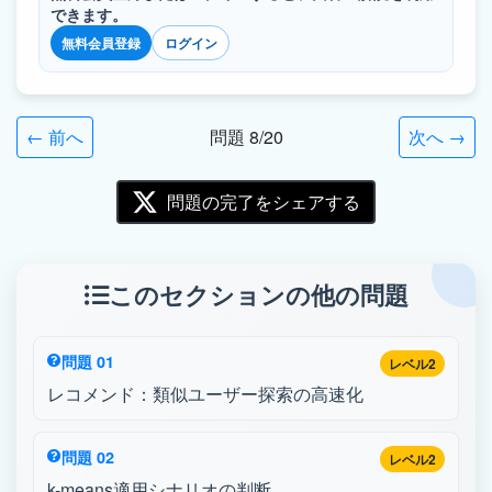
できます。
無料会員登録
ログイン
← 前へ
問題 8/20
次へ →
問題の完了をシェアする
このセクションの他の問題
問題 01
レベル2
レコメンド：類似ユーザー探索の高速化
問題 02
レベル2
k-means適用シナリオの判断