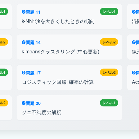
ル1
問題 11
レベル1
問
k-NNでkを大きくしたときの傾向
混
ル2
問題 14
レベル2
問
k-meansクラスタリング (中心更新)
線
ル1
問題 17
レベル2
問
ロジスティック回帰: 確率の計算
A
ル2
問題 20
レベル1
ジニ不純度の解釈