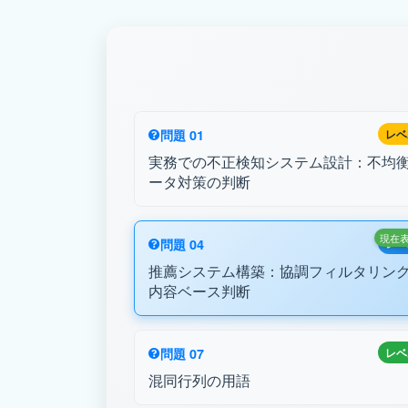
問題 01
レベ
実務での不正検知システム設計：不均
ータ対策の判断
現在
問題 04
レベ
推薦システム構築：協調フィルタリング
内容ベース判断
問題 07
レベ
混同行列の用語