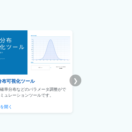
❯
分布可視化ツール
Udemy版｜統計学基礎
確率分布などのパラメータ調整がで
ビジネスマンによるデータ
ミュレーションツールです。
用に焦点を当てた実践的な
を開く
チェックする