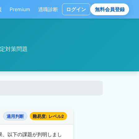
援
Premium
適職診断
ログイン
無料会員登録
定対策問題
適用判断
難易度: レベル2
果、以下の課題が判明しまし