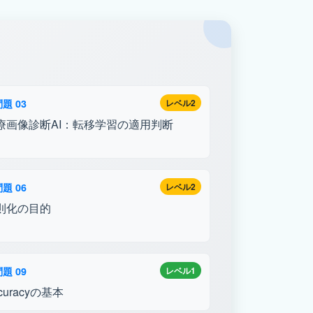
題 03
レベル2
療画像診断AI：転移学習の適用判断
題 06
レベル2
則化の目的
題 09
レベル1
curacyの基本