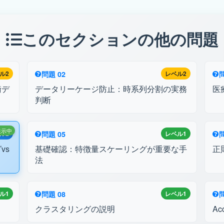
このセクションの他の問題
ル2
問題 02
レベル2
問
衡デ
データリーケージ防止：時系列分割の実務
医
判断
表示中
ル2
問題 05
レベル1
問
vs
基礎確認：特徴量スケーリングが重要な手
正
法
ル1
問題 08
レベル1
問
クラスタリングの説明
Ac