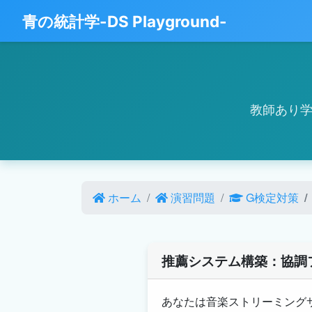
青の統計学-DS Playground-
教師あり
ホーム
演習問題
G検定対策
推薦システム構築：協調
あなたは音楽ストリーミング