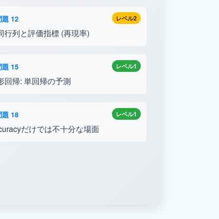
題 12
レベル2
同行列と評価指標 (再現率)
題 15
レベル1
形回帰: 単回帰の予測
題 18
レベル1
ccuracyだけでは不十分な場面