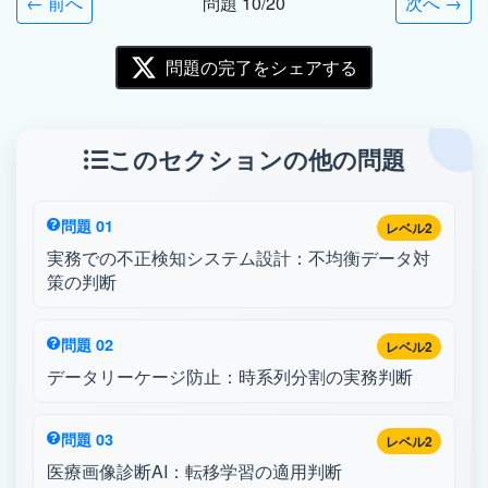
← 前へ
問題 10/20
次へ →
問題の完了をシェアする
このセクションの他の問題
問題 01
レベル2
実務での不正検知システム設計：不均衡データ対
策の判断
問題 02
レベル2
データリーケージ防止：時系列分割の実務判断
問題 03
レベル2
医療画像診断AI：転移学習の適用判断