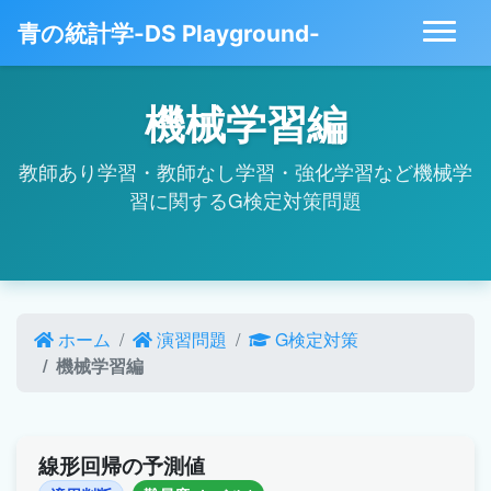
青の統計学-DS Playground-
機械学習編
教師あり学習・教師なし学習・強化学習など機械学
習に関するG検定対策問題
ホーム
演習問題
G検定対策
機械学習編
線形回帰の予測値