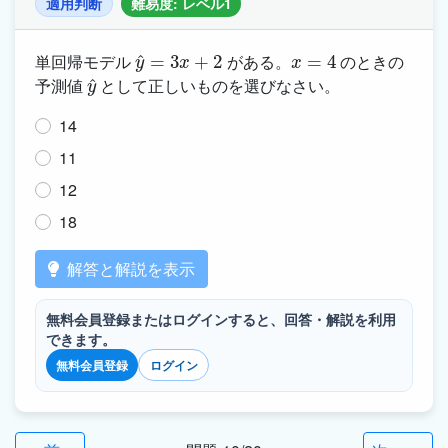
適用判断
難易度: レベル1
y
^
=
3
x
+
2
x
=
4
単回帰モデル
がある。
のときの
y
^
予測値
として正しいものを選びなさい。
14
11
12
18
解答と解説を表示
無料会員登録またはログインすると、回答・解説を利用
できます。
無料会員登録
ログイン