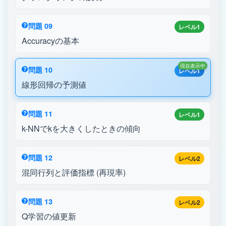
問題 09
レベル1
Accuracyの基本
現在表示中
問題 10
レベル1
線形回帰の予測値
問題 11
レベル1
k-NNでkを大きくしたときの傾向
問題 12
レベル2
混同行列と評価指標 (再現率)
問題 13
レベル2
Q学習の値更新