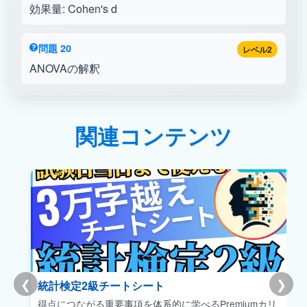
効果量: Cohen's d
問題 20
レベル2
ANOVAの解釈
関連コンテンツ
❮
❯
統計検定2級チートシート
得点につながる重要事項を体系的に学べるPremiumカリ