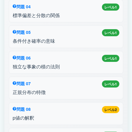
問題 04
レベル1
標準偏差と分散の関係
問題 05
レベル1
条件付き確率の意味
問題 06
レベル1
独立な事象の積の法則
問題 07
レベル1
正規分布の特徴
問題 08
レベル2
p値の解釈