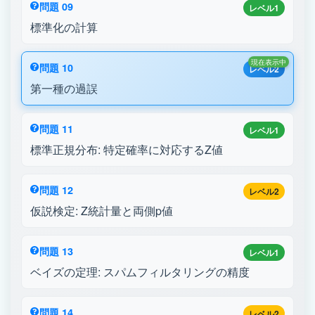
問題 09
レベル1
標準化の計算
現在表示中
問題 10
レベル2
第一種の過誤
問題 11
レベル1
標準正規分布: 特定確率に対応するZ値
問題 12
レベル2
仮説検定: Z統計量と両側p値
問題 13
レベル1
ベイズの定理: スパムフィルタリングの精度
問題 14
レベル2