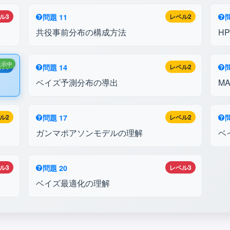
ル3
問題 11
レベル2
問
共役事前分布の構成方法
H
表示中
ル3
問題 14
レベル2
問
ベイズ予測分布の導出
M
ル2
問題 17
レベル2
問
ガンマポアソンモデルの理解
ベ
ル3
問題 20
レベル3
ベイズ最適化の理解