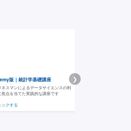
❯
emy版｜統計学基礎講座
Premium学習分析ダ
スマンによるデータサイエンスの利
模試・演習ログから弱点と
点を当てた実践的な講座です
整理できるPremium機能
クする
学習分析を見る