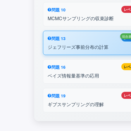
問題 10
レベ
MCMCサンプリングの収束診断
現在
問題 13
レベ
ジェフリーズ事前分布の計算
問題 16
レベ
ベイズ情報量基準の応用
問題 19
レベ
ギブスサンプリングの理解