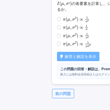
の各要素を計算し、
²
るか。
π
(
μ
,
σ
2
)
∝
1
σ
2
π
(
μ
,
σ
2
)
∝
1
σ
π
(
μ
,
σ
2
)
∝
1
σ
3
π
(
μ
,
σ
2
)
∝
1
μ
σ
2
解答と解説を表示
この問題の回答・解説は、Prem
購入には無料会員登録またはログイ
前の問題