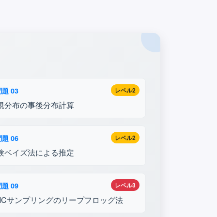
題 03
レベル2
規分布の事後分布計算
題 06
レベル2
験ベイズ法による推定
題 09
レベル3
MCサンプリングのリープフロッグ法