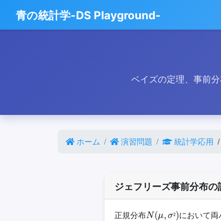
青の統計学-DS Playground-
ベイズの定理、事前分
ホーム
演習問題
統計学応用
ジェフリーズ事前分布の
N
(
μ
,
σ
²
)
正規分布
において両
I
(
μ
,
σ
²
)
²