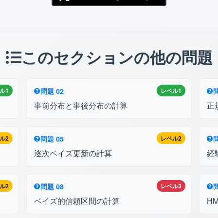
このセクションの他の問題
ル1
問題 02
レベル1
問
事前分布と事後分布の計算
正
ル2
問題 05
レベル2
問
逐次ベイズ更新の計算
経
ル2
問題 08
レベル3
問
ベイズ的信頼区間の計算
H