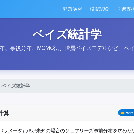
問題演習
模擬試験
学習支
ベイズ統計学
布、事後分布、MCMC法、階層ベイズモデルなど、ベ
ベイズ統計学
計算
Prem
パラメータμ,σ²が未知の場合のジェフリーズ事前分布を求め
π
(
μ
,
σ
²
)
∝
det
I
(
μ
,
σ
²
)