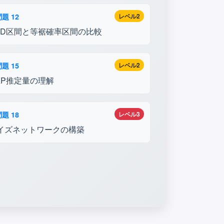
題 12
レベル2
PD区間と等裾確率区間の比較
題 15
レベル2
AP推定量の理解
題 18
レベル3
イズネットワークの構築