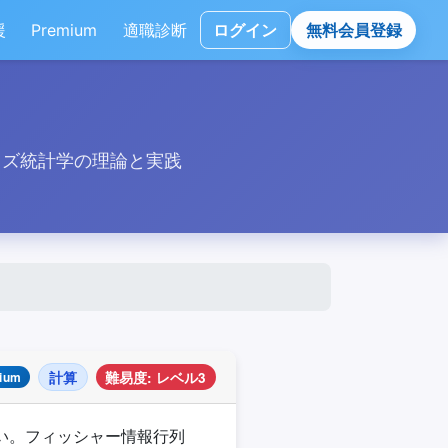
援
Premium
適職診断
ログイン
無料会員登録
イズ統計学の理論と実践
計算
難易度: レベル3
ium
たい。フィッシャー情報行列