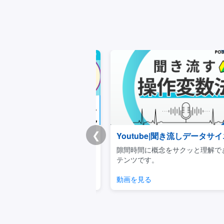
❮
チートシート
Youtube|聞き流しデータサイエ
重要事項を体系的に学べる
隙間時間に概念をサクッと理解でき
キュラムです。
テンツです。
見る
動画を見る