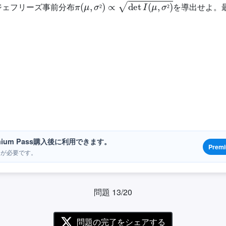
ジェフリーズ事前分布
を導出せよ。
²
²
ium Pass購入後に利用できます。
Prem
ンが必要です。
問題 13/20
問題の完了をシェアする