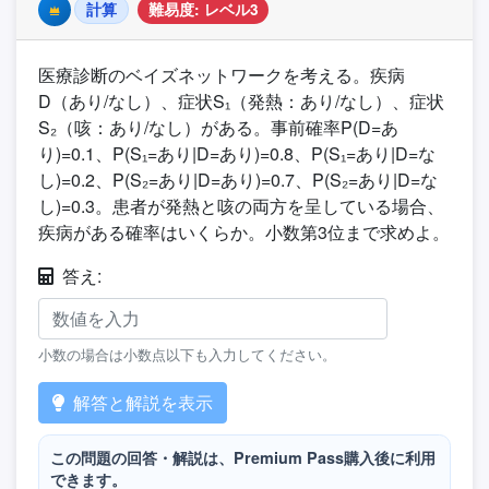
計算
難易度: レベル3
Premium
医療診断のベイズネットワークを考える。疾病
D（あり/なし）、症状S₁（発熱：あり/なし）、症状
S₂（咳：あり/なし）がある。事前確率P(D=あ
り)=0.1、P(S₁=あり|D=あり)=0.8、P(S₁=あり|D=な
し)=0.2、P(S₂=あり|D=あり)=0.7、P(S₂=あり|D=な
し)=0.3。患者が発熱と咳の両方を呈している場合、
疾病がある確率はいくらか。小数第3位まで求めよ。
答え:
小数の場合は小数点以下も入力してください。
解答と解説を表示
この問題の回答・解説は、Premium Pass購入後に利用
できます。