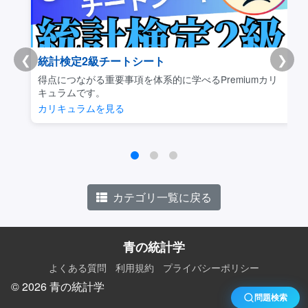
❮
❯
統計検定2級チートシート
得点につながる重要事項を体系的に学べるPremiumカリ
キュラムです。
カリキュラムを見る
カテゴリ一覧に戻る
青の統計学
よくある質問
利用規約
プライバシーポリシー
© 2026 青の統計学
問題検索