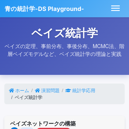
青の統計学-DS Playground-
ベイズ統計学
ベイズの定理、事前分布、事後分布、MCMC法、階
層ベイズモデルなど、ベイズ統計学の理論と実践
ホーム
演習問題
統計学応用
ベイズ統計学
ベイズネットワークの構築