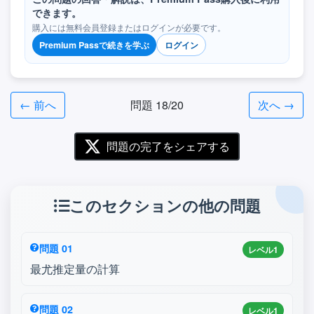
できます。
購入には無料会員登録またはログインが必要です。
Premium Passで続きを学ぶ
ログイン
← 前へ
問題 18/20
次へ →
問題の完了をシェアする
このセクションの他の問題
問題 01
レベル1
最尤推定量の計算
問題 02
レベル1