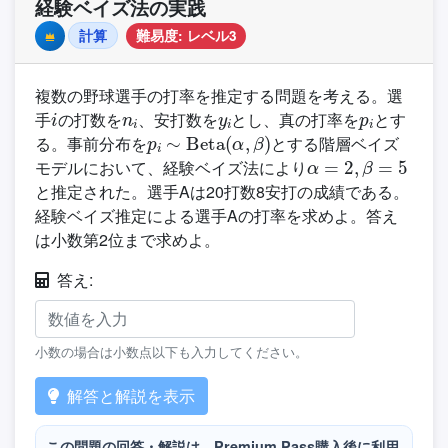
経験ベイズ法の実践
計算
難易度: レベル3
Premium
複数の野球選手の打率を推定する問題を考える。選
i
n
i
y
i
p
i
手
の打数を
、安打数を
とし、真の打率を
とす
p
i
∼
Beta
(
α
,
β
)
る。事前分布を
とする階層ベイズ
α
=
2
,
β
=
5
モデルにおいて、経験ベイズ法により
と推定された。選手Aは20打数8安打の成績である。
経験ベイズ推定による選手Aの打率を求めよ。答え
は小数第2位まで求めよ。
答え:
小数の場合は小数点以下も入力してください。
解答と解説を表示
この問題の回答・解説は、Premium Pass購入後に利用