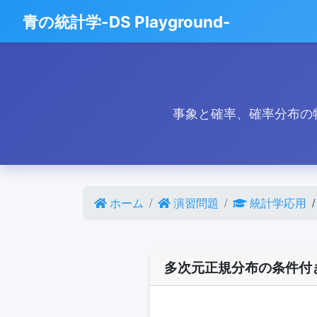
青の統計学-DS Playground-
事象と確率、確率分布の
ホーム
演習問題
統計学応用
多次元正規分布の条件付
(
X
1
,
X
2
,
X
3
)
∼