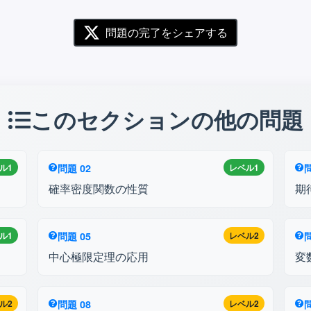
問題の完了をシェアする
このセクションの他の問題
ル1
問題 02
レベル1
問
確率密度関数の性質
期
ル1
問題 05
レベル2
問
中心極限定理の応用
変
ル2
問題 08
レベル2
問