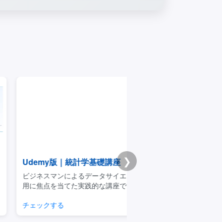
❯
emy版｜統計学基礎講座
Premium学習分析ダ
スマンによるデータサイエンスの利
模試・演習ログから弱点と
点を当てた実践的な講座です
整理できるPremium機能
クする
学習分析を見る