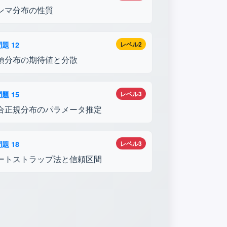
ンマ分布の性質
題 12
レベル2
項分布の期待値と分散
題 15
レベル3
合正規分布のパラメータ推定
題 18
レベル3
ートストラップ法と信頼区間