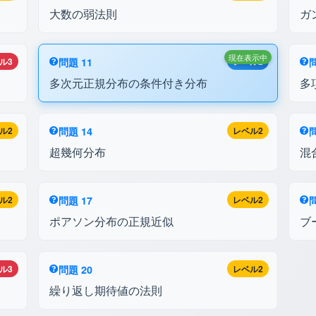
大数の弱法則
ガ
現在表示中
ル3
問題 11
レベル2
問
多次元正規分布の条件付き分布
多
ル2
問題 14
レベル2
問
超幾何分布
混
ル2
問題 17
レベル2
問
ポアソン分布の正規近似
ブ
ル3
問題 20
レベル2
繰り返し期待値の法則