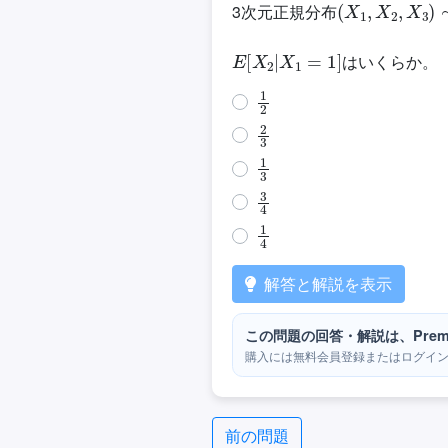
3次元正規分布
E
[
X
2
|
X
1
=
1
]
はいくらか。
1
2
2
3
1
3
3
4
1
4
解答と解説を表示
この問題の回答・解説は、Prem
購入には無料会員登録またはログイ
前の問題