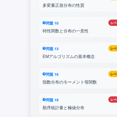
多変量正規分布の性質
問題 10
レベ
特性関数と分布の一意性
問題 13
レベ
EMアルゴリズムの基本概念
問題 16
レベ
指数分布のモーメント母関数
問題 19
レベ
順序統計量と極値分布