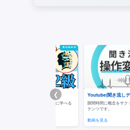
❮
チートシート
Youtube|聞き流しデータサイエ
重要事項を体系的に学べる
隙間時間に概念をサクッと理解でき
キュラムです。
テンツです。
見る
動画を見る