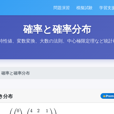
問題演習
模擬試験
学習支
確率と確率分布
特性値、変数変換、大数の法則、中心極限定理など統計
確率と確率分布
き分布
Prem
N
(
(
0
0
0
)
,
(
4
2
1
2
9
3
1
3
16
)
)
X
1
=
1