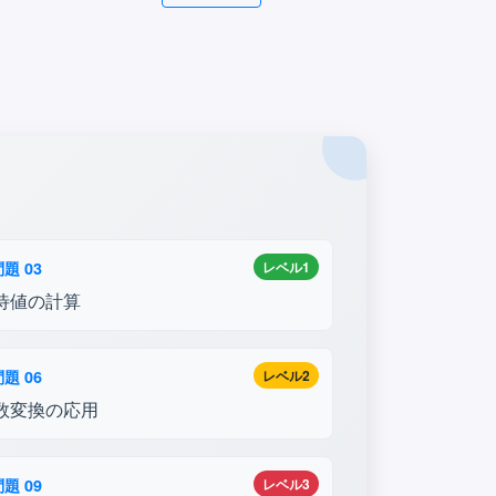
題 03
レベル1
待値の計算
題 06
レベル2
数変換の応用
題 09
レベル3