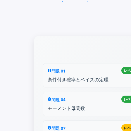
問題 01
レベ
条件付き確率とベイズの定理
問題 04
レベ
モーメント母関数
問題 07
レベ