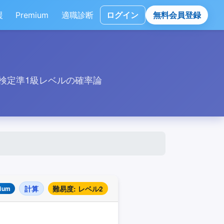
援
Premium
適職診断
ログイン
無料会員登録
検定準1級レベルの確率論
計算
難易度: レベル2
ium
X
2