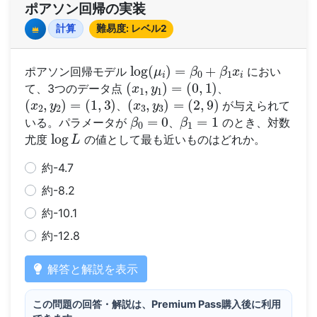
ポアソン回帰の実装
計算
難易度: レベル2
Premium
log
(
μ
i
)
=
β
0
+
β
1
x
i
ポアソン回帰モデル
におい
(
x
1
,
y
1
)
=
(
0
,
1
)
て、3つのデータ点
、
(
x
2
,
y
2
)
=
(
1
,
3
)
(
x
3
,
y
3
)
=
(
2
,
9
)
、
が与えられて
β
0
=
0
β
1
=
1
いる。パラメータが
、
のとき、対数
log
L
尤度
の値として最も近いものはどれか。
約-4.7
約-8.2
約-10.1
約-12.8
解答と解説を表示
この問題の回答・解説は、Premium Pass購入後に利用