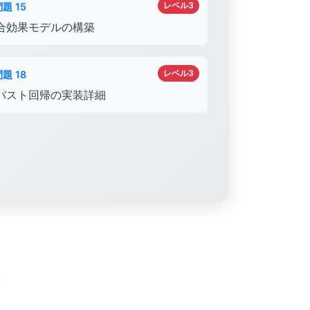
レベル3
題 15
合効果モデルの構築
レベル3
題 18
バスト回帰の実装詳細