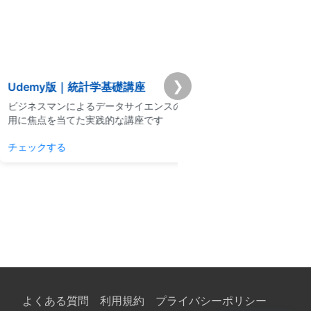
❯
emy版｜統計学基礎講座
Premium学習分析ダ
スマンによるデータサイエンスの利
模試・演習ログから弱点と
点を当てた実践的な講座です
整理できるPremium機能
クする
学習分析を見る
よくある質問
利用規約
プライバシーポリシー