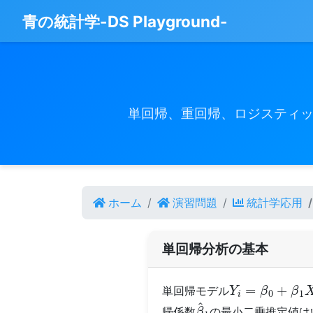
青の統計学-DS Playground-
単回帰、重回帰、ロジスティッ
ホーム
演習問題
統計学応用
単回帰分析の基本
Y
i
=
β
0
+
β
1
X
i
+
単回帰モデル
β
^
1
帰係数
の最小二乗推定値は