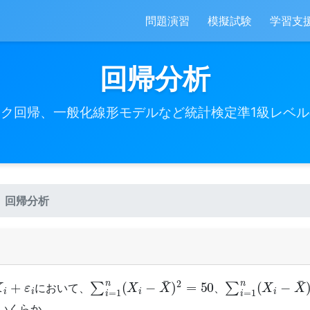
問題演習
模擬試験
学習支
回帰分析
ク回帰、一般化線形モデルなど統計検定準1級レベ
回帰分析
ε
i
∑
i
=
1
n
(
X
i
−
X
¯
)
2
=
50
∑
i
=
1
n
(
X
i
−
X
¯
)
において、
、
いくらか。