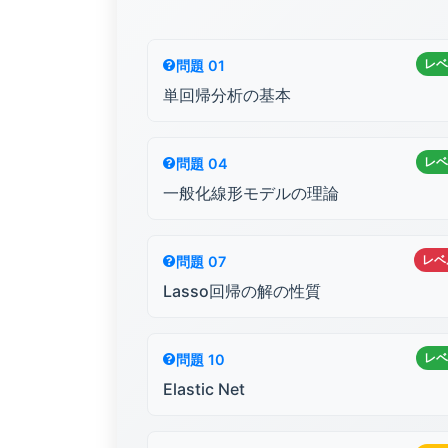
レベ
問題 01
単回帰分析の基本
レベ
問題 04
一般化線形モデルの理論
レベ
問題 07
Lasso回帰の解の性質
レベ
問題 10
Elastic Net