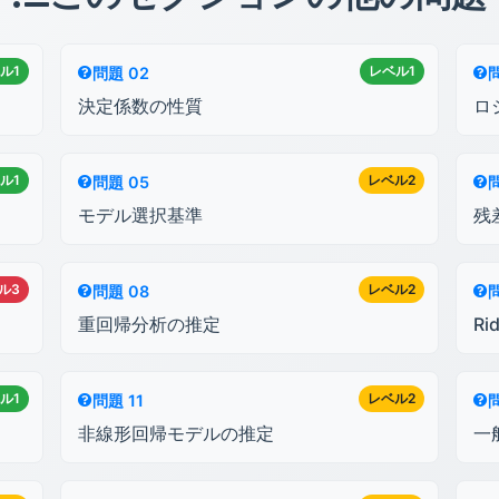
ル1
レベル1
問題 02
決定係数の性質
ロ
ル1
レベル2
問題 05
モデル選択基準
残
ル3
レベル2
問題 08
重回帰分析の推定
R
ル1
レベル2
問題 11
問
非線形回帰モデルの推定
一