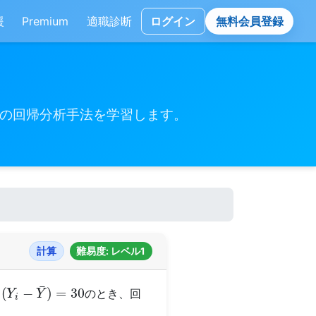
援
Premium
適職診断
ログイン
無料会員登録
ルの回帰分析手法を学習します。
計算
難易度: レベル1
(
Y
i
−
Y
¯
)
=
30
のとき、回