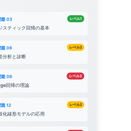
レベル1
問題 03
ジスティック回帰の基本
レベル2
問題 06
差分析と診断
レベル3
問題 09
idge回帰の理論
レベル2
題 12
般化線形モデルの応用