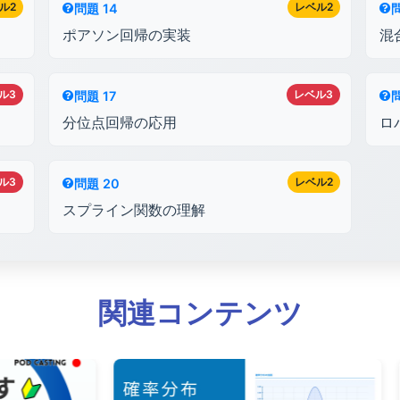
ル2
レベル2
問題 14
問
ポアソン回帰の実装
混
ル3
レベル3
問題 17
問
分位点回帰の応用
ロ
ル3
レベル2
問題 20
スプライン関数の理解
関連コンテンツ