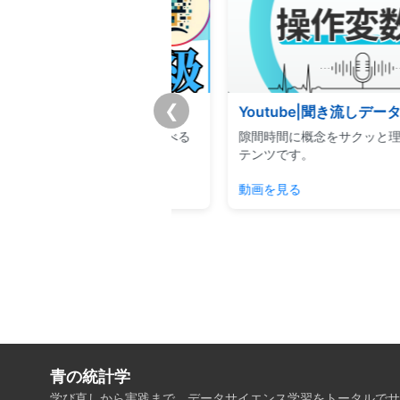
❮
チートシート
Youtube|聞き流しデータサイ
重要事項を体系的に学べる
隙間時間に概念をサクッと理解でき
キュラムです。
テンツです。
見る
動画を見る
青の統計学
学び直しから実践まで、データサイエンス学習をトータルでサ